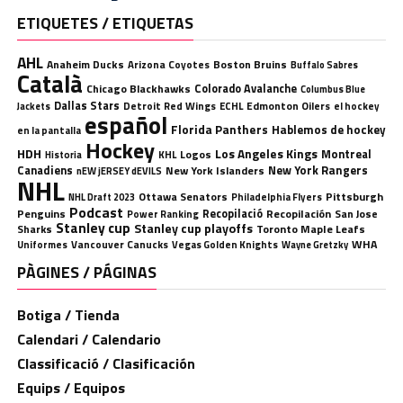
ETIQUETES / ETIQUETAS
AHL
Anaheim Ducks
Boston Bruins
Arizona Coyotes
Buffalo Sabres
Català
Chicago Blackhawks
Colorado Avalanche
Columbus Blue
Dallas Stars
Detroit Red Wings
ECHL
Edmonton Oilers
el hockey
Jackets
español
Florida Panthers
Hablemos de hockey
en la pantalla
Hockey
HDH
Los Angeles Kings
Montreal
Logos
KHL
Historia
Canadiens
New York Rangers
New York Islanders
nEW jERSEY dEVILS
NHL
Ottawa Senators
Pittsburgh
Philadelphia Flyers
NHL Draft 2023
Podcast
Penguins
Recopilació
Recopilación
San Jose
Power Ranking
Stanley cup
Stanley cup playoffs
Sharks
Toronto Maple Leafs
WHA
Uniformes
Vancouver Canucks
Vegas Golden Knights
Wayne Gretzky
PÀGINES / PÁGINAS
Botiga / Tienda
Calendari / Calendario
Classificació / Clasificación
Equips / Equipos