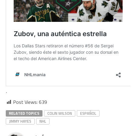
.
Post Views:
639
RELATED TOPICS
COLIN WILSON
ESPAÑOL
JIMMY HAYES
NHL