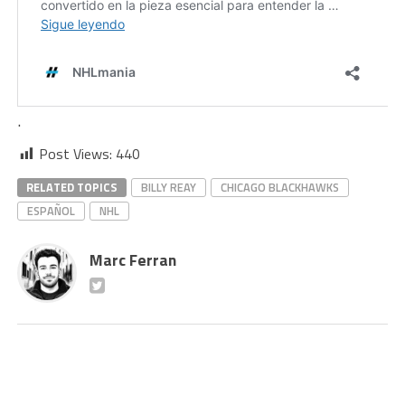
.
Post Views:
440
RELATED TOPICS
BILLY REAY
CHICAGO BLACKHAWKS
ESPAÑOL
NHL
Marc Ferran