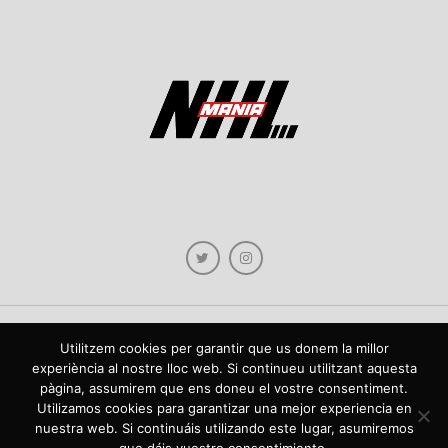
Utilitzem cookies per garantir que us donem la millor
Copyright © 2021 NHLmania.com. Tots els drets reservats / Todos los derechos
experiència al nostre lloc web. Si continueu utilitzant aquesta
reservados. NHLmania és una web dedicada a la difusió de contingut sobre la
pàgina, assumirem que ens doneu el vostre consentiment.
NHL, tant en català com en castellà. L'escut de NHLmania.com és propietat de la
web en qüestió. NHLmania es una web dedicada a la difusión de contenido sobre
Utilizamos cookies para garantizar una mejor experiencia en
la NHL, tanto en español como en catalán. El escudo deNHLmania.com es
nuestra web. Si continuáis utilizando este lugar, asumiremos
propiedad de dicha web.