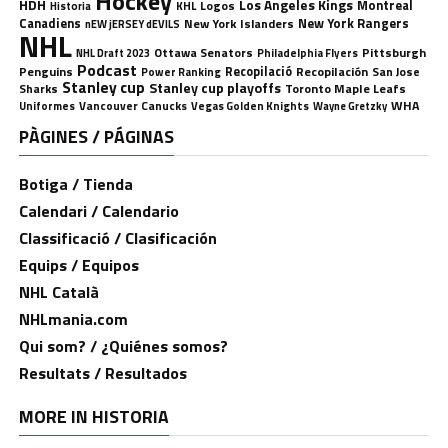
Hockey
HDH
Los Angeles Kings
Montreal
Logos
KHL
Historia
Canadiens
New York Rangers
New York Islanders
nEW jERSEY dEVILS
NHL
Ottawa Senators
Pittsburgh
Philadelphia Flyers
NHL Draft 2023
Podcast
Penguins
Recopilació
Recopilación
San Jose
Power Ranking
Stanley cup
Stanley cup playoffs
Sharks
Toronto Maple Leafs
WHA
Uniformes
Vancouver Canucks
Vegas Golden Knights
Wayne Gretzky
PÀGINES / PÁGINAS
Botiga / Tienda
Calendari / Calendario
Classificació / Clasificación
Equips / Equipos
NHL Català
NHLmania.com
Qui som? / ¿Quiénes somos?
Resultats / Resultados
MORE IN HISTORIA