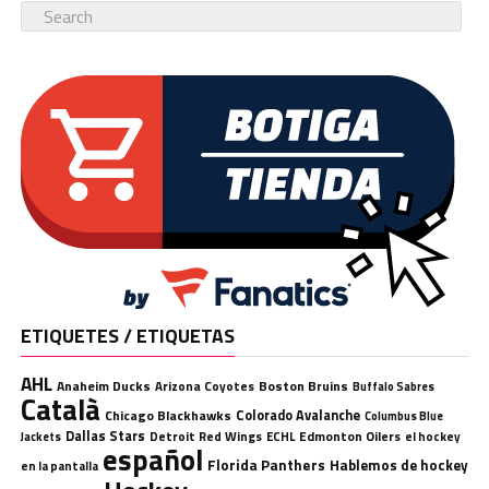
ETIQUETES / ETIQUETAS
AHL
Anaheim Ducks
Boston Bruins
Arizona Coyotes
Buffalo Sabres
Català
Chicago Blackhawks
Colorado Avalanche
Columbus Blue
Dallas Stars
Detroit Red Wings
ECHL
Edmonton Oilers
el hockey
Jackets
español
Florida Panthers
Hablemos de hockey
en la pantalla