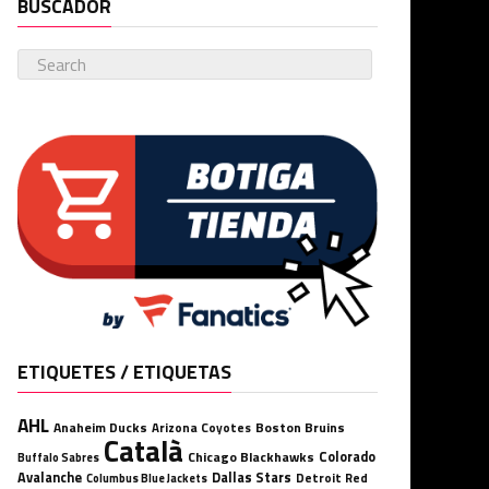
BUSCADOR
ETIQUETES / ETIQUETAS
AHL
Anaheim Ducks
Boston Bruins
Arizona Coyotes
Català
Chicago Blackhawks
Colorado
Buffalo Sabres
Avalanche
Dallas Stars
Detroit Red
Columbus Blue Jackets