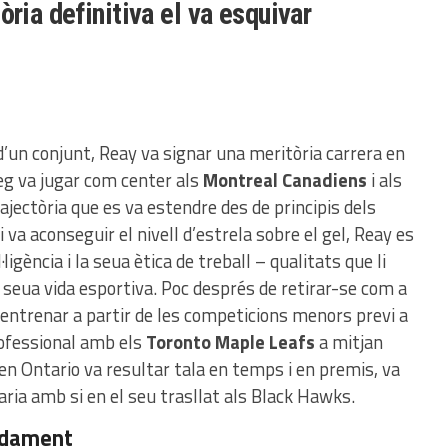
òria definitiva el va esquivar
un conjunt, Reay va signar una meritòria carrera en
peg va jugar com center als
Montreal Canadiens
i als
rajectòria que es va estendre des de principis dels
va aconseguir el nivell d’estrela sobre el gel, Reay es
ligència i la seua ètica de treball – qualitats que li
a seua vida esportiva. Poc després de retirar-se com a
 entrenar a partir de les competicions menors previ a
rofessional amb els
Toronto Maple Leafs
a mitjan
en Ontario va resultar tala en temps i en premis, va
taria amb si en el seu trasllat als Black Hawks.
ndament