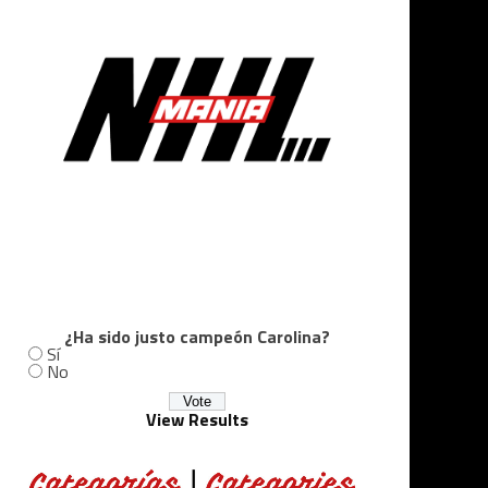
¿Ha sido justo campeón Carolina?
Sí
No
View Results