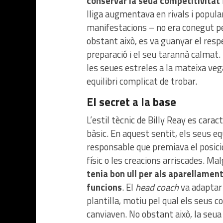
conservar la seua competitivitat
lliga augmentava en rivals i popula
manifestacions – no era conegut p
obstant això, es va guanyar el res
preparació i el seu tarannà calmat. 
les seues estreles a la mateixa veg
equilibri complicat de trobar.
El secret a la base
L’estil tècnic de Billy Reay es cara
bàsic. En aquest sentit, els seus eq
responsable que premiava el posici
físic o les creacions arriscades. Ma
tenia bon ull per als aparellamen
funcions
. El
head coach
va adaptar 
plantilla, motiu pel qual els seus 
canviaven. No obstant això, la seua 