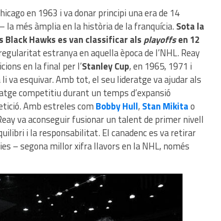
hicago en 1963 i va donar principi una era de 14
– la més àmplia en la història de la franquícia.
Sota la
s Black Hawks es van classificar als
playoffs
en 12
 regularitat estranya en aquella època de l’NHL. Reay
cions en la final per l’
Stanley Cup
, en 1965, 1971 i
 li va esquivar. Amb tot, el seu lideratge va ajudar als
atge competitiu durant un temps d’expansió
petició. Amb estreles com
Bobby Hull
,
Stan Mikita
o
Reay va aconseguir fusionar un talent de primer nivell
ilibri i la responsabilitat. El canadenc es va retirar
ies – segona millor xifra llavors en la NHL, només