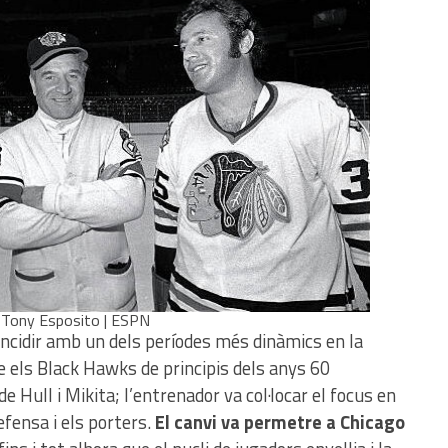
ro Tony Esposito | ESPN
ncidir amb un dels períodes més dinàmics en la
ue els Black Hawks de principis dels anys 60
e Hull i Mikita; l’entrenador va col·locar el focus en
fensa i els porters.
El canvi va permetre a Chicago