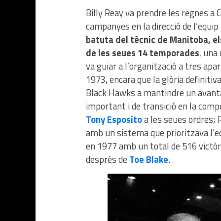
Billy Reay va prendre les regnes a C
campanyes en la direcció de l’equip 
batuta del tècnic de Manitoba, el
de les seues 14 temporades
, una
va guiar a l’organització a tres apari
1973, encara que la glòria definitiva
Black Hawks a mantindre un avant
important i de transició en la com
Tony Esposito
a les seues ordres; 
amb un sistema que prioritzava l’equ
en 1977 amb un total de 516 victòr
després de
Toe Blake
.