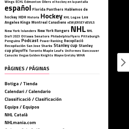
Wings
ECHL
Edmonton Oilers
el hockey en la pantalla
español
Florida Panthers
Hablemos de
Hockey
HDH
hockey
Los
Logos
KHL
Historia
Angeles Kings
Montreal Canadiens
nEW jERSEY dEVILS
NHL
New York Rangers
New York Islanders
NHL
Ottawa Senators
Pittsburgh
Philadelphia Flyers
Draft 2023
Podcast
Penguins
Recopilació
Power Ranking
Stanley cup
Stanley
Recopilación
San Jose Sharks
cup playoffs
Toronto Maple Leafs
Uniformes
Vancouver
WHA
Canucks
Vegas Golden Knights
Wayne Gretzky
PÀGINES / PÁGINAS
Botiga / Tienda
Calendari / Calendario
Classificació / Clasificación
Equips / Equipos
NHL Català
NHLmania.com