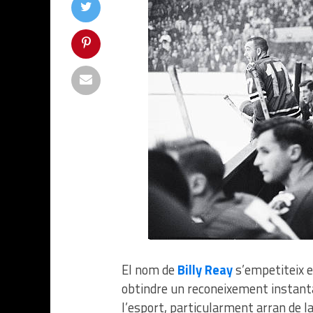
El nom de
Billy Reay
s’empetiteix e
obtindre un reconeixement instanta
l’esport, particularment arran de 