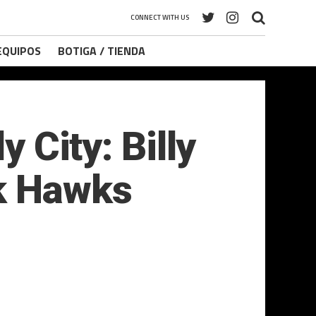
CONNECT WITH US
 EQUIPOS
BOTIGA / TIENDA
y City: Billy
ck Hawks