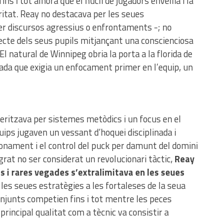
fins i tot alhora que el nucli de jugadors envellia i la
ritat. Reay no destacava per les seues
er discursos agressius o enfrontaments -; no
pecte dels seus pupils mitjançant una conscienciosa
El natural de Winnipeg obria la porta a la florida de
ada que exigia un enfocament primer en l’equip, un
cteritzava per sistemes metòdics i un focus en el
uips jugaven un vessant d’hoquei disciplinada i
onament i el control del puck per damunt del domini
lgrat no ser considerat un revolucionari tàctic,
Reay
ts i rares vegades s’extralimitava en les seues
les seues estratègies a les fortaleses de la seua
conjunts competien fins i tot mentre les peces
principal qualitat com a tècnic va consistir a