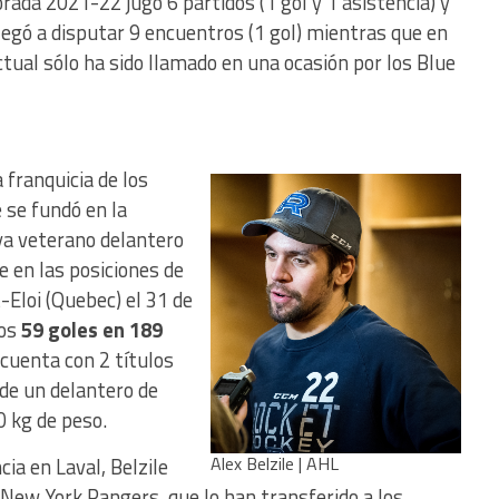
rada 2021-22 jugó 6 partidos (1 gol y 1 asistencia) y
legó a disputar 9 encuentros (1 gol) mientras que en
tual sólo ha sido llamado en una ocasión por los Blue
 franquicia de los
 se fundó en la
ya veterano delantero
 en las posiciones de
-Eloi (Quebec) el 31 de
dos
59 goles en 189
cuenta con 2 títulos
 de un delantero de
0 kg de peso.
Alex Belzile | AHL
ia en Laval, Belzile
New York Rangers, que lo han transferido a los