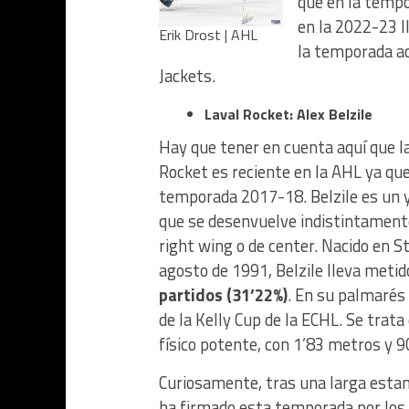
que en la tempo
en la 2022-23 l
Erik Drost | AHL
la temporada ac
Jackets.
Laval Rocket: Alex Belzile
Hay que tener en cuenta aquí que la
Rocket es reciente en la AHL ya que
temporada 2017-18. Belzile es un 
que se desenvuelve indistintamente
right wing o de center. Nacido en St
agosto de 1991, Belzile lleva meti
partidos (31’22%)
. En su palmarés 
de la Kelly Cup de la ECHL. Se trata
físico potente, con 1’83 metros y 9
Curiosamente, tras una larga estanc
ha firmado esta temporada por los 