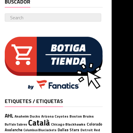
BUSCADOR
ETIQUETES / ETIQUETAS
AHL
Anaheim Ducks
Boston Bruins
Arizona Coyotes
Català
Chicago Blackhawks
Colorado
Buffalo Sabres
Avalanche
Dallas Stars
Detroit Red
Columbus Blue Jackets