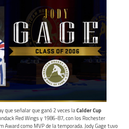
ay que señalar que ganó 2 veces la
Calder Cup
ondack Red Wings y 1986-87, con los Rochester
ham Award como MVP de la temporada. Jody Gage tuvo