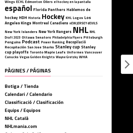
Wings
ECHL
Edmonton Oilers
el hockey en la pantalla
español
Florida Panthers
Hablemos de
Hockey
HDH
hockey
Los
Logos
KHL
Historia
Angeles Kings
Montreal Canadiens
nEW jERSEY dEVILS
NHL
New York Rangers
New York Islanders
NHL
Ottawa Senators
Pittsburgh
Philadelphia Flyers
Draft 2023
Podcast
Penguins
Recopilació
Power Ranking
Stanley cup
Stanley
Recopilación
San Jose Sharks
cup playoffs
Toronto Maple Leafs
Uniformes
Vancouver
WHA
Canucks
Vegas Golden Knights
Wayne Gretzky
PÀGINES / PÁGINAS
Botiga / Tienda
Calendari / Calendario
Classificació / Clasificación
Equips / Equipos
NHL Català
NHLmania.com