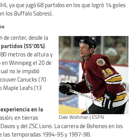
HL ya que jugó 68 partidos en los que logró 14 goles
on los Buffalo Sabres).
os
 de center, desde la
 partidos (55’05%)
.
’80 metros de altura y
o en Winnipeg el 20 de
ual no le impidió
ancouver Canucks (70
to Maple Leafs (13
a
experiencia en la
asión; en tierras
Dale Woltman | ESPN
C Davos y del ZSC Lions. La carrera de Bohonos en los
re las temporadas 1994-95 y 1997-98.