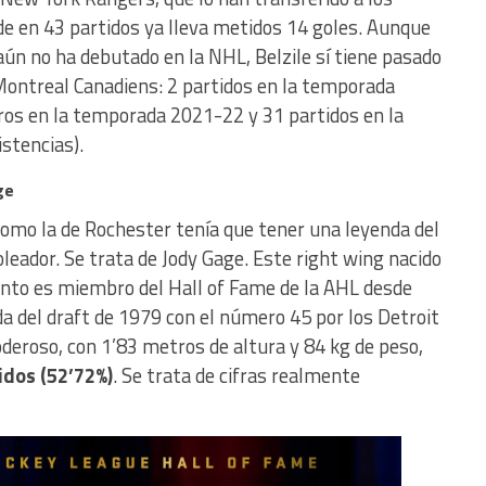
de en 43 partidos ya lleva metidos 14 goles. Aunque
aún no ha debutado en la NHL, Belzile sí tiene pasado
 Montreal Canadiens: 2 partidos en la temporada
ros en la temporada 2021-22 y 31 partidos en la
stencias).
ge
como la de Rochester tenía que tener una leyenda del
eador. Se trata de Jody Gage. Este right wing nacido
onto es miembro del Hall of Fame de la AHL desde
da del draft de 1979 con el número 45 por los Detroit
deroso, con 1’83 metros de altura y 84 kg de peso,
idos (52’72%)
. Se trata de cifras realmente