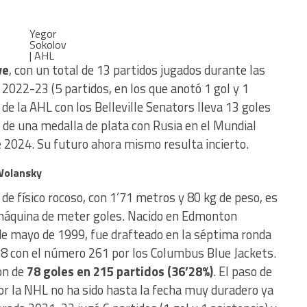
Yegor
Sokolov
| AHL
ve
, con un total de 13 partidos jugados durante las
2022-23 (5 partidos, en los que anotó 1 gol y 1
de la AHL con los Belleville Senators lleva 13 goles
 de una medalla de plata con Rusia en el Mundial
 2024. Su futuro ahora mismo resulta incierto.
Wolansky
 de físico rocoso, con 1’71 metros y 80 kg de peso, es
máquina de meter goles. Nacido en Edmonton
 de mayo de 1999, fue drafteado en la séptima ronda
18 con el número 261 por los Columbus Blue Jackets.
on de
78 goles en 215 partidos (36’28%)
. El paso de
r la NHL no ha sido hasta la fecha muy duradero ya