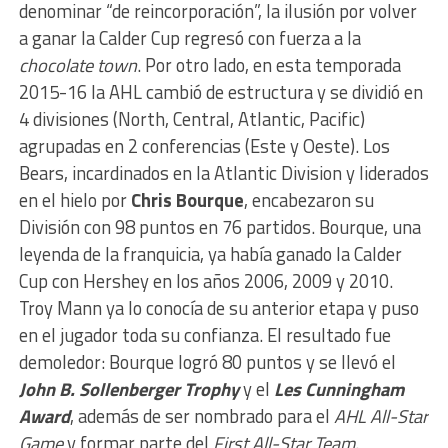
denominar “de reincorporación”, la ilusión por volver
a ganar la Calder Cup regresó con fuerza a la
chocolate town
. Por otro lado, en esta temporada
2015-16 la AHL cambió de estructura y se dividió en
4 divisiones (North, Central, Atlantic, Pacific)
agrupadas en 2 conferencias (Este y Oeste). Los
Bears, incardinados en la Atlantic Division y liderados
en el hielo por
Chris Bourque
, encabezaron su
División con 98 puntos en 76 partidos. Bourque, una
leyenda de la franquicia, ya había ganado la Calder
Cup con Hershey en los años 2006, 2009 y 2010.
Troy Mann ya lo conocía de su anterior etapa y puso
en el jugador toda su confianza. El resultado fue
demoledor: Bourque logró 80 puntos y se llevó el
John B. Sollenberger Trophy
y el
Les Cunningham
Award
, además de ser nombrado para el
AHL All-Star
Game
y formar parte del
First All-Star Team
.