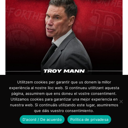
Utilitzem cookies per garantir que us donem la millor
El adiós de Mann | Sens.com
experiència al nostre lloc web. Si continueu utilitzant aquesta
Al día siguiente, Bowness volvió a dar una rueda de
pàgina, assumirem que ens doneu el vostre consentiment.
prensa en la que afirmó que si hubiera que señalar
Utilizamos cookies para garantizar una mejor experiencia en
una razón de la destitución de Mann era la necesidad
nuestra web. Si continuáis utilizando este lugar, asumiremos
que dáis vuestro consentimiento.
de mejorar tanto la cohesión entre Ottawa y
D'acord / De acuerdo
Política de privadesa
Belleville como su línea de comunicación. Por tanto,