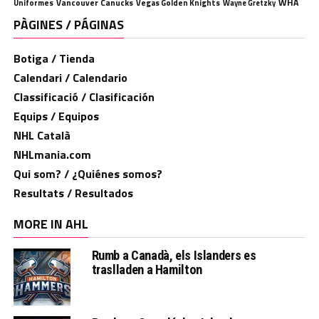
WHA
Uniformes
Vancouver Canucks
Vegas Golden Knights
Wayne Gretzky
PÀGINES / PÁGINAS
Botiga / Tienda
Calendari / Calendario
Classificació / Clasificación
Equips / Equipos
NHL Català
NHLmania.com
Qui som? / ¿Quiénes somos?
Resultats / Resultados
MORE IN AHL
Rumb a Canadà, els Islanders es
traslladen a Hamilton