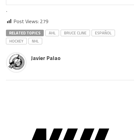
.
Post Views:
279
RELATED TOPICS
AHL
BRUCE CLINE
ESPAÑOL
HOCKEY
NHL
Javier Palao