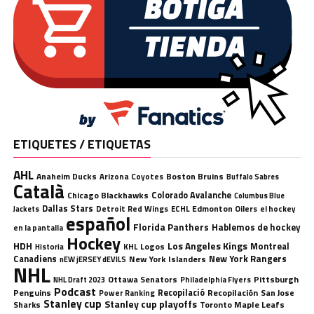
ETIQUETES / ETIQUETAS
AHL
Anaheim Ducks
Boston Bruins
Arizona Coyotes
Buffalo Sabres
Català
Chicago Blackhawks
Colorado Avalanche
Columbus Blue
Dallas Stars
Detroit Red Wings
ECHL
Edmonton Oilers
el hockey
Jackets
español
Florida Panthers
Hablemos de hockey
en la pantalla
Hockey
HDH
Los Angeles Kings
Montreal
Logos
KHL
Historia
Canadiens
New York Rangers
New York Islanders
nEW jERSEY dEVILS
NHL
Ottawa Senators
Pittsburgh
Philadelphia Flyers
NHL Draft 2023
Podcast
Penguins
Recopilació
Recopilación
San Jose
Power Ranking
Stanley cup
Stanley cup playoffs
Sharks
Toronto Maple Leafs