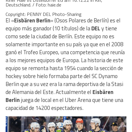
Klner Haie vs Dsseldorfer EG am 16.12.22 in Kln,
Deutschland. / Foto: haie.de
Copyright: PENNY DEL Photo-Sharing
El «
Eisbären Berlin
» (Osos Polares de Berlín) es el
equipo más ganador (10 títulos) de la
DEL
y tiene
como sede la ciudad de Berlín. Este equipo no es
solamente importante en su país ya que en el 2008
ganó el Trofeo Europeo, una competencia que reunía
a los mejores equipos de Europa. La historia de este
equipo se remonta hasta 1954 cuando la sección de
hockey sobre hielo formaba parte del SC Dynamo
Berlin que a su vez era la rama deportiva de la Stasi
de Alemania del Este. Actualmente el
Eisbären
Berlin
juega de local en el Uber Arena que tiene una
capacidad de 14200 espectadores.