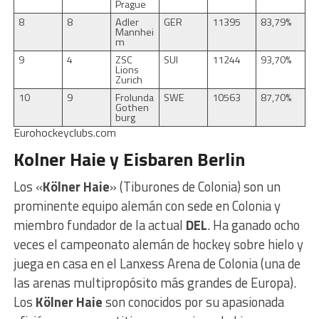
Prague
8
8
Adler
GER
11395
83,79%
Mannhei
m
9
4
ZSC
SUI
11244
93,70%
Lions
Zurich
10
9
Frolunda
SWE
10563
87,70%
Gothen
burg
Eurohockeyclubs.com
Kolner Haie y Eisbaren Berlin
Los «
Kölner Haie
» (Tiburones de Colonia) son un
prominente equipo alemán con sede en Colonia y
miembro fundador de la actual
DEL
. Ha ganado ocho
veces el campeonato alemán de hockey sobre hielo y
juega en casa en el Lanxess Arena de Colonia (una de
las arenas multipropósito más grandes de Europa).
Los
Kölner Haie
son conocidos por su apasionada