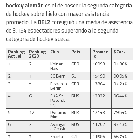
hockey alemán
es el de poseer la segunda categoría
de hockey sobre hielo con mayor asistencia
promedio. La
DEL2
consiguió una media de asistencia
de 3,154 espectadores superando a la segunda
categoría de hockey sueca.
Ranking
Ranking
Club
País
Promed
%Cap.
Actual
2023
io
1
2
Kolner
GER
16993
91,36%
Haie
2
1
SC Bern
SUI
15490
90,95%
3
5
Eisbaren
GER
13804
97,21%
Berlin
4
6
SKA St.
RUS
13332
96,44%
Petersb
urg
5
12
Dynamo
BLR
12143
79,54%
Minsk
6
3
Avangar
RUS
11702
97,43%
d Omsk
7
7
Sparta
CZE
11586
66,74%