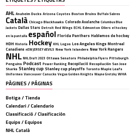
AHL
Anaheim Ducks
Boston Bruins
Arizona Coyotes
Buffalo Sabres
Català
Chicago Blackhawks
Colorado Avalanche
Columbus Blue
Dallas Stars
Detroit Red Wings
ECHL
Edmonton Oilers
el hockey
Jackets
español
Florida Panthers
Hablemos de hockey
en la pantalla
Hockey
HDH
Los Angeles Kings
Montreal
Logos
KHL
Historia
Canadiens
New York Rangers
New York Islanders
nEW jERSEY dEVILS
NHL
Ottawa Senators
Pittsburgh
Philadelphia Flyers
NHL Draft 2023
Podcast
Penguins
Recopilació
Recopilación
San Jose
Power Ranking
Stanley cup
Stanley cup playoffs
Sharks
Toronto Maple Leafs
WHA
Uniformes
Vancouver Canucks
Vegas Golden Knights
Wayne Gretzky
PÀGINES / PÁGINAS
Botiga / Tienda
Calendari / Calendario
Classificació / Clasificación
Equips / Equipos
NHL Català