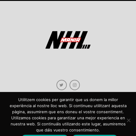
Utilitzem cookies per garantir que us donem la millor
experiència al nostre lloc web. Si continueu utilitzant aquesta
pàgina, assumirem que ens doneu el vostre consentiment.
Copyright © 2021 NHLmania.com. Tots els drets reservats / Todos los derechos
Utilizamos cookies para garantizar una mejor experiencia en
reservados. NHLmania és una web dedicada a la difusió de contingut sobre la
nuestra web. Si continuáis utilizando este lugar, asumiremos
NHL, tant en català com en castellà. L'escut de NHLmania.com és propietat de la
que dáis vuestro consentimiento.
web en qüestió. NHLmania es una web dedicada a la difusión de contenido sobre
la NHL, tanto en español como en catalán. El escudo deNHLmania.com es