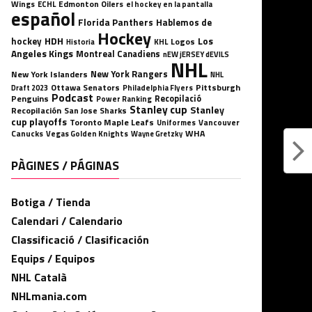
Wings
ECHL
Edmonton Oilers
el hockey en la pantalla
español
Florida Panthers
Hablemos de
Hockey
HDH
hockey
Los
Logos
KHL
Historia
Angeles Kings
Montreal Canadiens
nEW jERSEY dEVILS
NHL
New York Rangers
New York Islanders
NHL
Ottawa Senators
Pittsburgh
Philadelphia Flyers
Draft 2023
Podcast
Penguins
Recopilació
Power Ranking
Stanley cup
Stanley
Recopilación
San Jose Sharks
cup playoffs
Toronto Maple Leafs
Uniformes
Vancouver
WHA
Canucks
Vegas Golden Knights
Wayne Gretzky
PÀGINES / PÁGINAS
Botiga / Tienda
Calendari / Calendario
Classificació / Clasificación
Equips / Equipos
NHL Català
NHLmania.com