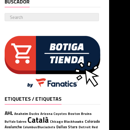
BUSCADOR
ETIQUETES / ETIQUETAS
AHL
Anaheim Ducks
Boston Bruins
Arizona Coyotes
Català
Chicago Blackhawks
Colorado
Buffalo Sabres
Avalanche
Dallas Stars
Detroit Red
Columbus Blue Jackets