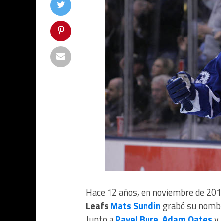
Hace 12 años, en noviembre de 2012
Leafs
Mats Sundin
grabó su nombre
Junto a
Pavel Bure
,
Adam Oates
y