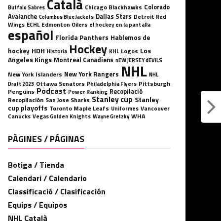
Català
Chicago Blackhawks
Colorado
Buffalo Sabres
Avalanche
Dallas Stars
Detroit Red
Columbus Blue Jackets
Wings
ECHL
Edmonton Oilers
el hockey en la pantalla
español
Florida Panthers
Hablemos de
Hockey
HDH
hockey
Los
Logos
KHL
Historia
Angeles Kings
Montreal Canadiens
nEW jERSEY dEVILS
NHL
New York Rangers
New York Islanders
NHL
Ottawa Senators
Pittsburgh
Philadelphia Flyers
Draft 2023
Podcast
Penguins
Recopilació
Power Ranking
Stanley cup
Stanley
Recopilación
San Jose Sharks
cup playoffs
Toronto Maple Leafs
Uniformes
Vancouver
WHA
Canucks
Vegas Golden Knights
Wayne Gretzky
PÀGINES / PÁGINAS
Botiga / Tienda
Calendari / Calendario
Classificació / Clasificación
Equips / Equipos
NHL Català