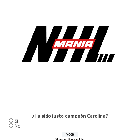
¿Ha sido justo campeón Carolina?
Sí
No
View Results