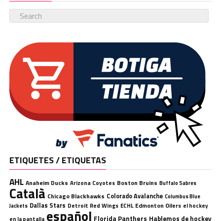
ETIQUETES / ETIQUETAS
AHL
Anaheim Ducks
Boston Bruins
Arizona Coyotes
Buffalo Sabres
Català
Chicago Blackhawks
Colorado Avalanche
Columbus Blue
Dallas Stars
Detroit Red Wings
ECHL
Edmonton Oilers
el hockey
Jackets
español
Florida Panthers
Hablemos de hockey
en la pantalla