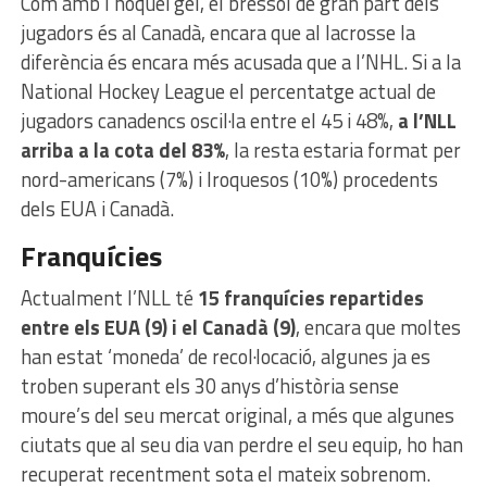
Com amb l’hoquei gel, el bressol de gran part dels
jugadors és al Canadà, encara que al lacrosse la
diferència és encara més acusada que a l’NHL. Si a la
National Hockey League el percentatge actual de
jugadors canadencs oscil·la entre el 45 i 48%,
a l’NLL
arriba a la cota del 83%
, la resta estaria format per
nord-americans (7%) i Iroquesos (10%) procedents
dels EUA i Canadà.
Franquícies
Actualment l’NLL té
15 franquícies repartides
entre els EUA (9) i el Canadà (9)
, encara que moltes
han estat ‘moneda’ de recol·locació, algunes ja es
troben superant els 30 anys d’història sense
moure’s del seu mercat original, a més que algunes
ciutats que al seu dia van perdre el seu equip, ho han
recuperat recentment sota el mateix sobrenom.