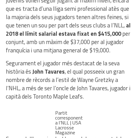
juvenils volien seguir jugant al màxim nivell, encara
que es tracta d’una lliga semi professional atès que
la majoria dels seus jugadors tenen altres feines, si
que tenen un sou per part dels seus clubs a l’NLL,
al
2018 el límit salarial estava fixat en $415,000
per
conjunt, amb un màxim de $37,000 per al jugador
franquícia i una mitjana general de $19,000.
Segurament el jugador més destacat de la seva
història és
John Tavares
, el qual posseeix un gran
nombre de rècords a l’estil de Wayne Gretzky a
l’NHL, a més de ser l’oncle de John Tavares, jugador i
capità dels Toronto Maple Leafs.
Partit
corresponent
a l’NLL | USA
Lacrosse
Magazine