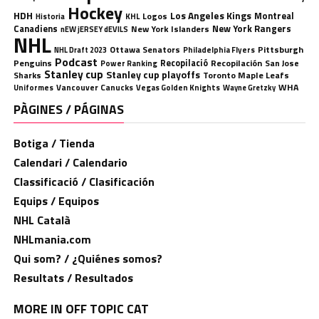
Hockey
HDH
Los Angeles Kings
Montreal
Logos
KHL
Historia
Canadiens
New York Rangers
New York Islanders
nEW jERSEY dEVILS
NHL
Ottawa Senators
Pittsburgh
Philadelphia Flyers
NHL Draft 2023
Podcast
Penguins
Recopilació
Recopilación
San Jose
Power Ranking
Stanley cup
Stanley cup playoffs
Sharks
Toronto Maple Leafs
WHA
Uniformes
Vancouver Canucks
Vegas Golden Knights
Wayne Gretzky
PÀGINES / PÁGINAS
Botiga / Tienda
Calendari / Calendario
Classificació / Clasificación
Equips / Equipos
NHL Català
NHLmania.com
Qui som? / ¿Quiénes somos?
Resultats / Resultados
MORE IN OFF TOPIC CAT