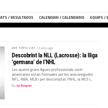
ATS / RESULTADOS
CALENDARI / CALENDARIO
EQUIPS /
OFF TOPIC CAT
/ 2 años ago
Descobrint la NLL (Lacrosse): la lliga
‘germana’ de l’NHL
Les quatre grans lligues professionals nord-
americanes estan formades per les arxiconegudes
NFL, NBA, MLB i per descomptat l’NHL, la MLS i...
By
Isi Roquer