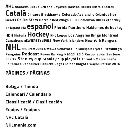
AHL
Anaheim Ducks
Boston Bruins
Arizona Coyotes
Buffalo Sabres
Català
Chicago Blackhawks
Colorado Avalanche
Columbus Blue
Dallas Stars
Detroit Red Wings
ECHL
Edmonton Oilers
el hockey
Jackets
español
Florida Panthers
Hablemos de hockey
en la pantalla
Hockey
HDH
Los Angeles Kings
Montreal
Logos
KHL
Historia
Canadiens
New York Rangers
New York Islanders
nEW jERSEY dEVILS
NHL
Ottawa Senators
Pittsburgh
Philadelphia Flyers
NHL Draft 2023
Podcast
Penguins
Recopilació
Recopilación
San Jose
Power Ranking
Stanley cup
Stanley cup playoffs
Sharks
Toronto Maple Leafs
WHA
Uniformes
Vancouver Canucks
Vegas Golden Knights
Wayne Gretzky
PÀGINES / PÁGINAS
Botiga / Tienda
Calendari / Calendario
Classificació / Clasificación
Equips / Equipos
NHL Català
NHLmania.com