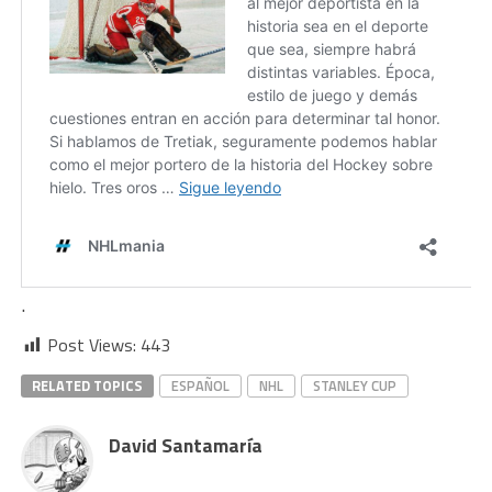
.
Post Views:
443
RELATED TOPICS
ESPAÑOL
NHL
STANLEY CUP
David Santamaría