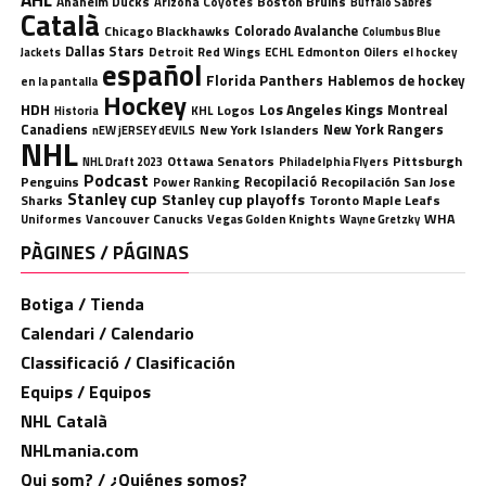
Anaheim Ducks
Boston Bruins
Arizona Coyotes
Buffalo Sabres
Català
Chicago Blackhawks
Colorado Avalanche
Columbus Blue
Dallas Stars
Detroit Red Wings
ECHL
Edmonton Oilers
el hockey
Jackets
español
Florida Panthers
Hablemos de hockey
en la pantalla
Hockey
HDH
Los Angeles Kings
Montreal
Logos
KHL
Historia
Canadiens
New York Rangers
New York Islanders
nEW jERSEY dEVILS
NHL
Ottawa Senators
Pittsburgh
Philadelphia Flyers
NHL Draft 2023
Podcast
Penguins
Recopilació
Recopilación
San Jose
Power Ranking
Stanley cup
Stanley cup playoffs
Sharks
Toronto Maple Leafs
WHA
Uniformes
Vancouver Canucks
Vegas Golden Knights
Wayne Gretzky
PÀGINES / PÁGINAS
Botiga / Tienda
Calendari / Calendario
Classificació / Clasificación
Equips / Equipos
NHL Català
NHLmania.com
Qui som? / ¿Quiénes somos?