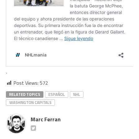
.
Post Views:
572
RELATED TOPICS
ESPAÑOL
NHL
WASHINGTON CAPITALS
Marc Ferran