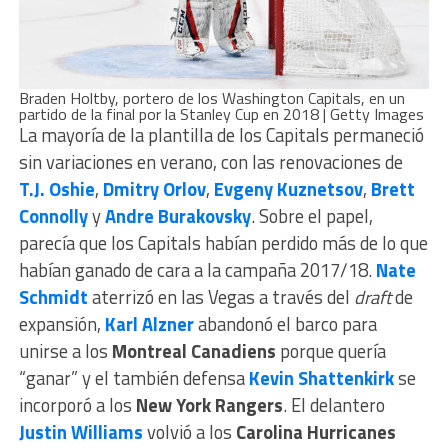
Braden Holtby, portero de los Washington Capitals, en un
partido de la final por la Stanley Cup en 2018 | Getty Images
La mayoría de la plantilla de los Capitals permaneció
sin variaciones en verano, con las renovaciones de
T.J. Oshie
,
Dmitry Orlov
,
Evgeny Kuznetsov
,
Brett
Connolly
y
Andre Burakovsky
. Sobre el papel,
parecía que los Capitals habían perdido más de lo que
habían ganado de cara a la campaña 2017/18.
Nate
Schmidt
aterrizó en las Vegas a través del
draft
de
expansión,
Karl Alzner
abandonó el barco para
unirse a los
Montreal Canadiens
porque quería
“ganar” y el también defensa
Kevin Shattenkirk
se
incorporó a los
New York Rangers
. El delantero
Justin Williams
volvió a los
Carolina Hurricanes