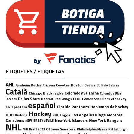
ETIQUETES / ETIQUETAS
AHL
Anaheim Ducks
Boston Bruins
Arizona Coyotes
Buffalo Sabres
Català
Chicago Blackhawks
Colorado Avalanche
Columbus Blue
Dallas Stars
Detroit Red Wings
ECHL
Edmonton Oilers
el hockey
Jackets
español
Florida Panthers
Hablemos de hockey
en la pantalla
Hockey
HDH
Los Angeles Kings
Montreal
Logos
KHL
Historia
Canadiens
New York Rangers
New York Islanders
nEW jERSEY dEVILS
NHL
Ottawa Senators
Pittsburgh
Philadelphia Flyers
NHL Draft 2023