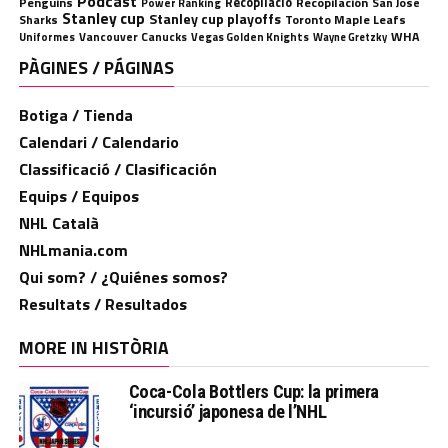
Podcast
Penguins
Recopilació
Recopilación
San Jose
Power Ranking
Stanley cup
Stanley cup playoffs
Sharks
Toronto Maple Leafs
WHA
Uniformes
Vancouver Canucks
Vegas Golden Knights
Wayne Gretzky
PÀGINES / PÁGINAS
Botiga / Tienda
Calendari / Calendario
Classificació / Clasificación
Equips / Equipos
NHL Català
NHLmania.com
Qui som? / ¿Quiénes somos?
Resultats / Resultados
MORE IN HISTÒRIA
Coca-Cola Bottlers Cup: la primera
‘incursió’ japonesa de l’NHL