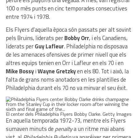
100 o més punts en cinc temporades consecutives
entre 1974 i 1978.
Els Flyers d’aquella època són passats per alt sovint
pels Bruins, liderats per
Bobby Orr
, i els Canadiens,
liderats per
Guy Lafleur
. Philadelphia no disposava
de les amenaces ofensives de primer nivell que els
altres equips tenien en Orr i Lafleur en els 70 i en
Mike Bossy
i
Wayne Gretzky
en els 80. Tot i això, la
falta de grans noms anotadors en les plantilles de
Philadelphia durant els 70 no va minvar el seu éxit.
El center dels Philadelphia Flyers Bobby Clarke. Getty Images
En aquella temporada 1972-73, mentre els Flyers
sumaven minuts de
penalty
a un ritme mai abans
vist, al
Philadelphia Bulletin
va aparéixer per primera