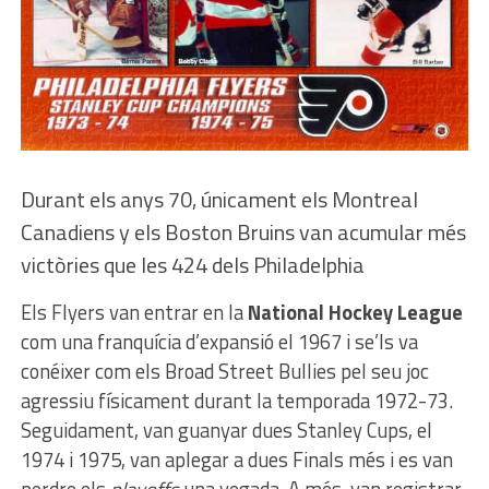
Durant els anys 70, únicament els Montreal
Canadiens y els Boston Bruins van acumular més
victòries que les 424 dels Philadelphia
Els Flyers van entrar en la
National Hockey League
com una franquícia d’expansió el 1967 i se’ls va
conéixer com els Broad Street Bullies pel seu joc
agressiu físicament durant la temporada 1972-73.
Seguidament, van guanyar dues Stanley Cups, el
1974 i 1975, van aplegar a dues Finals més i es van
perdre els
playoffs
una vegada. A més, van registrar