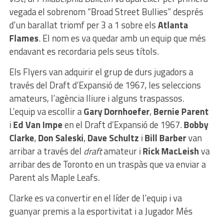
vegada el sobrenom “Broad Street Bullies” després
d’un barallat triomf per 3 a 1 sobre els
Atlanta
Flames
. El nom es va quedar amb un equip que més
endavant es recordaria pels seus títols.
Els Flyers van adquirir el grup de durs jugadors a
través del Draft d’Expansió de 1967, les seleccions
amateurs, l’agència lliure i alguns traspassos.
L’equip va escollir a
Gary Dornhoefer
,
Bernie Parent
i
Ed Van Impe
en el Draft d’Expansió de 1967.
Bobby
Clarke
,
Don Saleski
,
Dave Schultz
i
Bill Barber
van
arribar a través del
draft
amateur i
Rick MacLeish
va
arribar des de Toronto en un traspàs que va enviar a
Parent als Maple Leafs.
Clarke es va convertir en el líder de l’equip i va
guanyar premis a la esportivitat i a Jugador Més