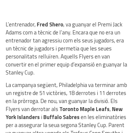
L’entrenador,
Fred Shero
, va guanyar el Premi Jack
Adams com a tècnic de l’any. Encara que no era un
entrenador tan agressiu com els seus jugadors, era
un tècnic de jugadors i permetia que les seues
personalitats relluïren. Aquells Flyers en van
convertir en el primer equip d’expansió en guanyar la
Stanley Cup.
La campanya següent, Philadelphia va terminar amb
un registre de 51 victòries, 18 derrotes i 11 derrotes
en la pròrroga. De nou, van guanyar la divisió. Els
Flyers van derrotar als
Toronto Maple Leafs
,
New
York Islanders
i
Buffalo Sabres
en les eliminatòries
per a assegurar la seua segona Stanley Cup. Parent
va guanyar altra vegada els Trofeus Conn Smythe i