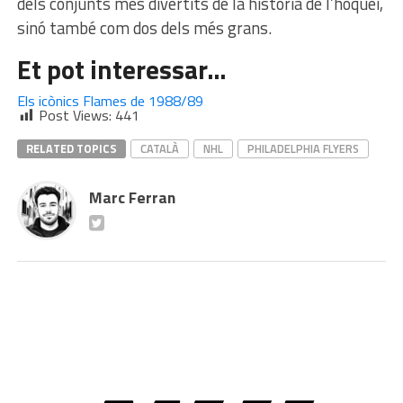
dels conjunts més divertits de la història de l’hoquei,
sinó també com dos dels més grans.
Et pot interessar…
Els icònics Flames de 1988/89
Post Views:
441
RELATED TOPICS
CATALÀ
NHL
PHILADELPHIA FLYERS
Marc Ferran