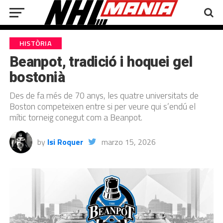
HISTÒRIA
Beanpot, tradició i hoquei gel
bostonià
Des de fa més de 70 anys, les quatre universitats de
Boston competeixen entre si per veure qui s’endú el
mític torneig conegut com a Beanpot.
by
Isi Roquer
marzo 15, 2026