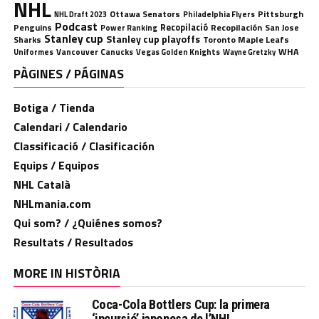
NHL
Ottawa Senators
Pittsburgh
Philadelphia Flyers
NHL Draft 2023
Podcast
Penguins
Recopilació
Recopilación
San Jose
Power Ranking
Stanley cup
Stanley cup playoffs
Sharks
Toronto Maple Leafs
WHA
Uniformes
Vancouver Canucks
Vegas Golden Knights
Wayne Gretzky
PÀGINES / PÁGINAS
Botiga / Tienda
Calendari / Calendario
Classificació / Clasificación
Equips / Equipos
NHL Català
NHLmania.com
Qui som? / ¿Quiénes somos?
Resultats / Resultados
MORE IN HISTÒRIA
Coca-Cola Bottlers Cup: la primera
‘incursió’ japonesa de l’NHL