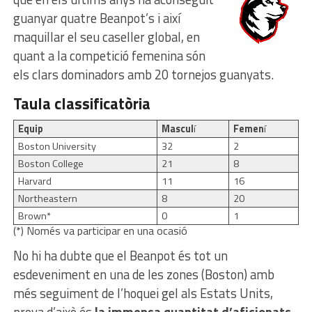
guanyar quatre Beanpot’s i així
maquillar el seu caseller global, en
quant a la competició femenina són
els clars dominadors amb 20 tornejos guanyats.
Taula classificatòria
Equip
Mascul
í
Femen
í
Boston University
32
2
Boston College
21
8
Harvard
11
16
Northeastern
8
20
Brown*
0
1
(*) Només va participar en una ocasió
No hi ha dubte que el Beanpot és tot un
esdeveniment en una de les zones (Boston) amb
més seguiment de l’hoquei gel als Estats Units,