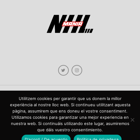
Utilitzem cookies per garantir que us donem la millor
Copyright © 2021 NHLmania.com. Tots els drets reservats / Todos los derechos
experiència al nostre lloc web. Si continueu utilitzant aquesta
reservados. NHLmania és una web dedicada a la difusió de contingut sobre la
pàgina, assumirem que ens doneu el vostre consentiment.
NHL, tant en català com en castellà. L'escut de NHLmania.com és propietat de la
web en qüestió. NHLmania es una web dedicada a la difusión de contenido sobre
Utilizamos cookies para garantizar una mejor experiencia en
la NHL, tanto en español como en catalán. El escudo deNHLmania.com es
nuestra web. Si continuáis utilizando este lugar, asumiremos
propiedad de dicha web.
que dáis vuestro consentimiento.
D'acord / De acuerdo
Política de privadesa