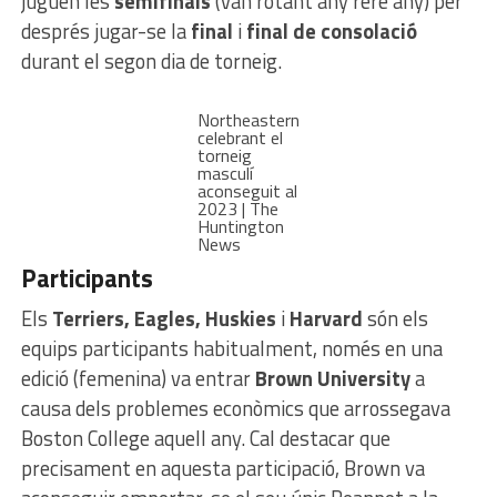
juguen les
semifinals
(van rotant any rere any) per
després jugar-se la
final
i
final de consolació
durant el segon dia de torneig.
Northeastern
celebrant el
torneig
masculí
aconseguit al
2023 | The
Huntington
News
Participants
Els
Terriers, Eagles, Huskies
i
Harvard
són els
equips participants habitualment, només en una
edició (femenina) va entrar
Brown University
a
causa dels problemes econòmics que arrossegava
Boston College aquell any. Cal destacar que
precisament en aquesta participació, Brown va