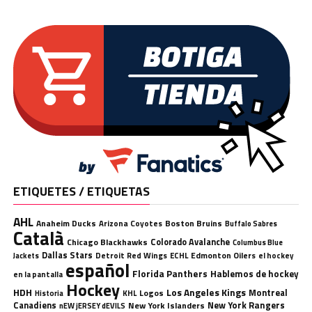
ETIQUETES / ETIQUETAS
AHL
Anaheim Ducks
Boston Bruins
Arizona Coyotes
Buffalo Sabres
Català
Chicago Blackhawks
Colorado Avalanche
Columbus Blue
Dallas Stars
Detroit Red Wings
ECHL
Edmonton Oilers
el hockey
Jackets
español
Florida Panthers
Hablemos de hockey
en la pantalla
Hockey
HDH
Los Angeles Kings
Montreal
Logos
KHL
Historia
Canadiens
New York Rangers
New York Islanders
nEW jERSEY dEVILS