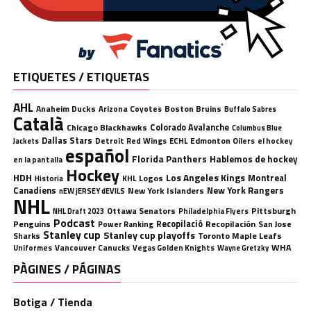
ETIQUETES / ETIQUETAS
AHL
Anaheim Ducks
Boston Bruins
Arizona Coyotes
Buffalo Sabres
Català
Chicago Blackhawks
Colorado Avalanche
Columbus Blue
Dallas Stars
Detroit Red Wings
ECHL
Edmonton Oilers
el hockey
Jackets
español
Florida Panthers
Hablemos de hockey
en la pantalla
Hockey
HDH
Los Angeles Kings
Montreal
Logos
KHL
Historia
Canadiens
New York Rangers
New York Islanders
nEW jERSEY dEVILS
NHL
Ottawa Senators
Pittsburgh
Philadelphia Flyers
NHL Draft 2023
Podcast
Penguins
Recopilació
Recopilación
San Jose
Power Ranking
Stanley cup
Stanley cup playoffs
Sharks
Toronto Maple Leafs
WHA
Uniformes
Vancouver Canucks
Vegas Golden Knights
Wayne Gretzky
PÀGINES / PÁGINAS
Botiga / Tienda