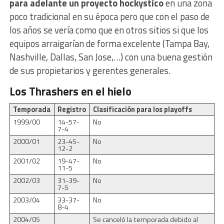
para adelante un proyecto hockystíco
en una zona
poco tradicional en su época pero que con el paso de
los años se vería como que en otros sitios si que los
equipos arraigarían de forma excelente (Tampa Bay,
Nashville, Dallas, San Jose,…) con una buena gestión
de sus propietarios y gerentes generales.
Los Thrashers en el hielo
Temporada
Registro
Clasificación para los playoffs
1999/00
14-57-
No
7-4
2000/01
23-45-
No
12-2
2001/02
19-47-
No
11-5
2002/03
31-39-
No
7-5
2003/04
33-37-
No
8-4
2004/05
Se canceló la temporada debido al