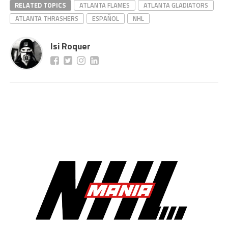
RELATED TOPICS
ATLANTA FLAMES
ATLANTA GLADIATORS
ATLANTA THRASHERS
ESPAÑOL
NHL
Isi Roquer