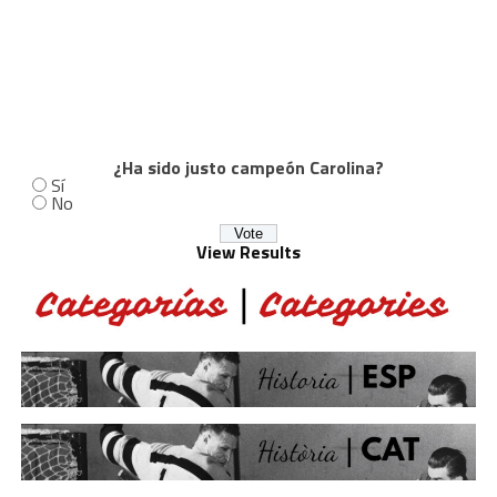
¿Ha sido justo campeón Carolina?
Sí
No
View Results