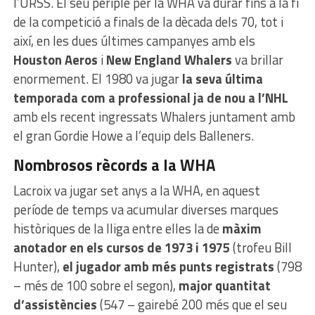
l’URSS. El seu periple per la WHA va durar fins a la fi
de la competició a finals de la dècada dels 70, tot i
així, en les dues últimes campanyes amb els
Houston Aeros
i
New England Whalers
va brillar
enormement. El 1980 va jugar
la seva última
temporada com a professional ja de nou a l’NHL
amb els recent ingressats Whalers juntament amb
el gran Gordie Howe a l’equip dels Balleners.
Nombrosos rècords a la WHA
Lacroix va jugar set anys a la WHA, en aquest
període de temps va acumular diverses marques
històriques de la lliga entre elles la de
màxim
anotador en els cursos de 1973 i 1975
(trofeu Bill
Hunter),
el jugador amb més punts registrats
(798
– més de 100 sobre el segon),
major quantitat
d’assistències
(547 – gairebé 200 més que el seu