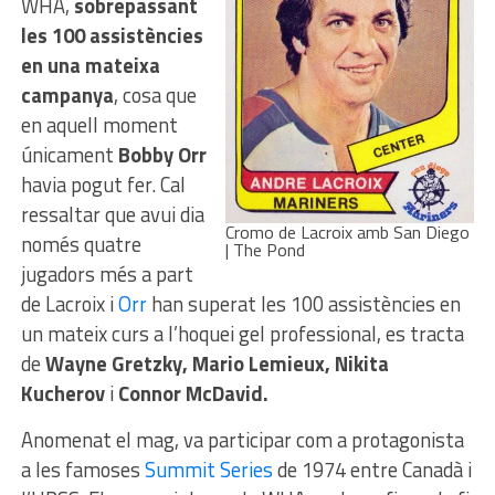
WHA,
sobrepassant
les 100 assistències
en una mateixa
campanya
, cosa que
en aquell moment
únicament
Bobby Orr
havia pogut fer. Cal
ressaltar que avui dia
Cromo de Lacroix amb San Diego
només quatre
| The Pond
jugadors més a part
de Lacroix i
Orr
han superat les 100 assistències en
un mateix curs a l’hoquei gel professional, es tracta
de
Wayne Gretzky, Mario Lemieux, Nikita
Kucherov
i
Connor McDavid.
Anomenat el mag, va participar com a protagonista
a les famoses
Summit Series
de 1974 entre Canadà i