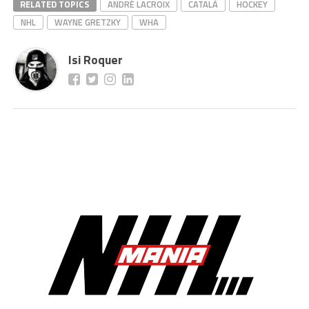
RELATED TOPICS
ANDRÉ LACROIX
CATALÀ
HOCKEY
NHL
WAYNE GRETZKY
WHA
Isi Roquer