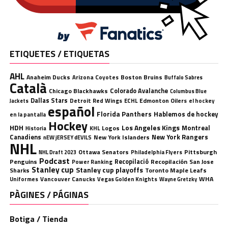
ETIQUETES / ETIQUETAS
AHL
Anaheim Ducks
Boston Bruins
Arizona Coyotes
Buffalo Sabres
Català
Chicago Blackhawks
Colorado Avalanche
Columbus Blue
Dallas Stars
Detroit Red Wings
ECHL
Edmonton Oilers
el hockey
Jackets
español
Florida Panthers
Hablemos de hockey
en la pantalla
Hockey
HDH
Los Angeles Kings
Montreal
Logos
KHL
Historia
Canadiens
New York Rangers
New York Islanders
nEW jERSEY dEVILS
NHL
Ottawa Senators
Pittsburgh
Philadelphia Flyers
NHL Draft 2023
Podcast
Penguins
Recopilació
Recopilación
San Jose
Power Ranking
Stanley cup
Stanley cup playoffs
Sharks
Toronto Maple Leafs
WHA
Uniformes
Vancouver Canucks
Vegas Golden Knights
Wayne Gretzky
PÀGINES / PÁGINAS
Botiga / Tienda