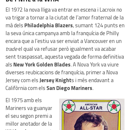
El 1972 la nova lliga va entrar en escena i Lacroix no
va trigar a tornar a la ciutat de l’amor fraternal de la
mà dels
Philadelphia Blazers
, sumant 124 punts en
la seva única campanya amb la franquícia de Philly
encara que a l’estiu va ser enviat a Vancouver en un
trade
el qual va refusar però igualment va acabar
sent traspassat, aquesta vegada de forma definitiva
als
New York Golden Blades
. A Nova York va viure
diverses reubicacions de franquícia, primer a Nova
Jersey com els
Jersey Knight
s i més endavant a
Califòrnia com els
San Diego Mariners
.
El 1975 amb els
Mariners va guanyar
el seu segon premi a
millor anotador de la