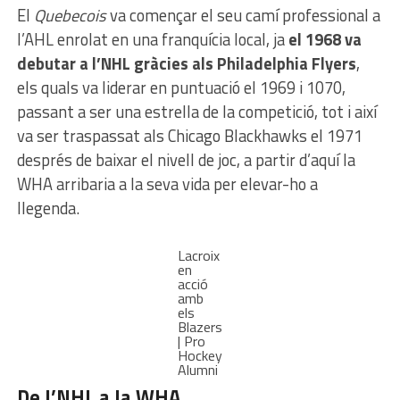
El
Quebecois
va començar el seu camí professional a
l’AHL enrolat en una franquícia local, ja
el 1968 va
debutar a l’NHL gràcies als Philadelphia Flyers
,
els quals va liderar en puntuació el 1969 i 1070,
passant a ser una estrella de la competició, tot i així
va ser traspassat als Chicago Blackhawks el 1971
després de baixar el nivell de joc, a partir d’aquí la
WHA arribaria a la seva vida per elevar-ho a
llegenda.
Lacroix
en
acció
amb
els
Blazers
| Pro
Hockey
Alumni
De l’NHL a la WHA