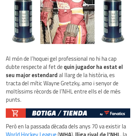
Al món de l’hoquei gel professional no hi ha cap
dubte respecte al fet de
quin jugador ha estat el
seu major estendard
al llarg de la història, es
tracta del mític Wayne Gretzky, amo i senyor de
moltíssims rècords de l’NHL entre ells el de més
punts.
Però en la passada dècada dels anys 70 va existir la
World Hockey League
(
WHA
),
lliga rival de l’NHL
, la