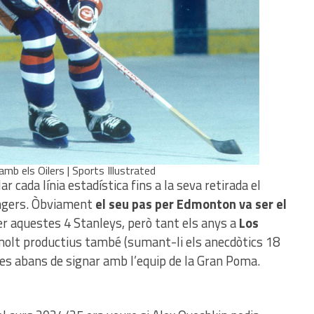
mb els Oilers | Sports Illustrated
r cada línia estadística fins a la seva retirada el
angers. Òbviament
el seu pas per Edmonton va ser el
r aquestes 4 Stanleys, però tant els anys a
Los
olt productius també (sumant-li els anecdòtics 18
es abans de signar amb l’equip de la Gran Poma.