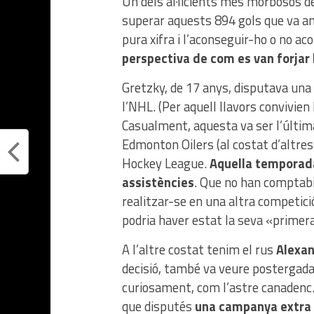
Un dels al·licients més morbosos d
superar aquests 894 gols que va an
pura xifra i l’aconseguir-ho o no ac
perspectiva de com es van forjar 
Gretzky, de 17 anys, disputava un
l’NHL. (Per aquell llavors convivien 
Casualment, aquesta va ser l’últi
Edmonton Oilers (al costat d’altres e
Hockey League.
Aquella temporada
assistències
. Que no han comptabi
realitzar-se en una altra competic
podria haver estat la seva «primer
A l’altre costat tenim el rus
Alexan
decisió, també va veure postergada 
curiosament, com l’astre canadenc. 
que disputés
una campanya extra a