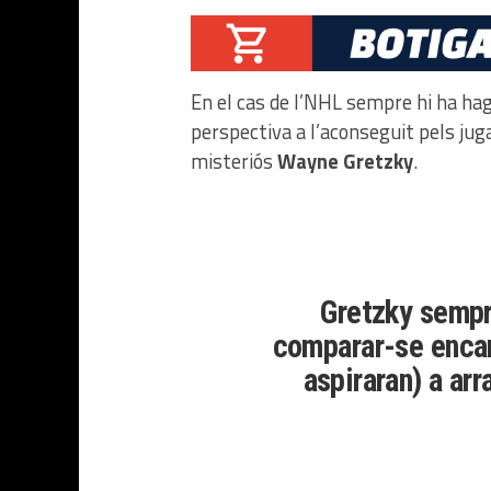
En el cas de l’NHL sempre hi ha h
perspectiva a l’aconseguit pels jug
misteriós
Wayne Gretzky
.
Gretzky sempre
comparar-se encara
aspiraran) a arr