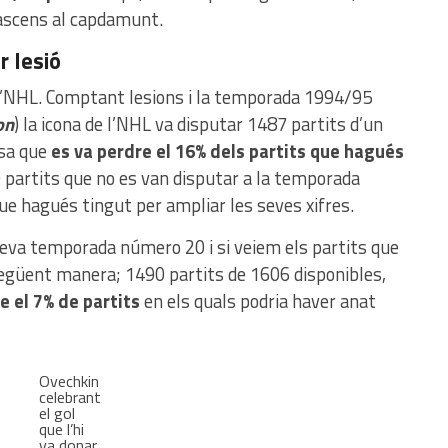
l’ascens al capdamunt.
r lesió
l’NHL. Comptant lesions i la temporada 1994/95
on
) la icona de l’NHL va disputar 1487 partits d’un
osa que
es va perdre el 16% dels partits que hagués
 partits que no es van disputar a la temporada
e hagués tingut per ampliar les seves xifres.
seva temporada número 20 i si veiem els partits que
següent manera; 1490 partits de 1606 disponibles,
 el 7% de partits
en els quals podria haver anat
Ovechkin
celebrant
el gol
que l’hi
va donar