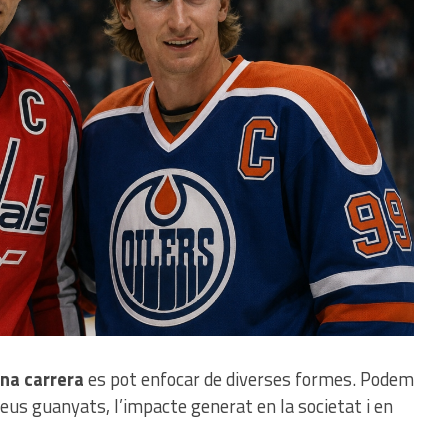
una carrera
es pot enfocar de diverses formes. Podem
rofeus guanyats, l’impacte generat en la societat i en