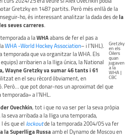
el curs 2024/25 era veure si Alex Ovechkin podia
otar Gretzky en 1487 partits. Però més enllà de la
onseguir-ho, és interessant analitzar la dada des de
la
les seves carreres
.
a temporada a la
WHA
abans de fer el pas a
Gretzky
la
WHA -World Hockey Association
– i l’NHL).
en els
Oilers
ma temporada que va organitzar la WHA. Els
quan
quips) arribarien a la lliga única, la National
jugaven
a la
, Wayne Gretzky va sumar 46 tants i 61
WHA |
CBC
litzat en el seu rècord òbviament, en
ió. Però… que pot donar-nos un aproximat del que
a temporada» a l’NHL.
der Ovechkin
, tot i que no va ser per la seva pròpia
la seva arribada a la lliga una temporada,
I és que el
lockout
de la temporada 2004/05 va fer
 la Superlliga Russa
amb el Dynamo de Moscou en