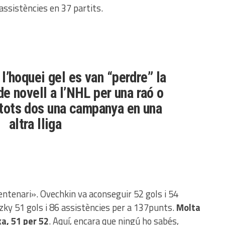
 assistències en 37 partits.
 l’hoquei gel es van “perdre” la
e novell a l’NHL per una raó o
t tots dos una campanya en una
altra lliga
entenari». Ovechkin va aconseguir 52 gols i 54
zky 51 gols i 86 assistències per a 137punts.
Molta
xa, 51 per 52
. Aquí, encara que ningú ho sabés,