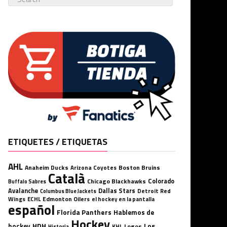
ETIQUETES / ETIQUETAS
AHL
Anaheim Ducks
Boston Bruins
Arizona Coyotes
Català
Chicago Blackhawks
Colorado
Buffalo Sabres
Avalanche
Dallas Stars
Detroit Red
Columbus Blue Jackets
Wings
ECHL
Edmonton Oilers
el hockey en la pantalla
español
Florida Panthers
Hablemos de
Hockey
HDH
hockey
Los
Logos
KHL
Historia