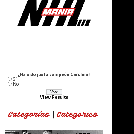
¿Ha sido justo campeón Carolina?
Sí
No
View Results