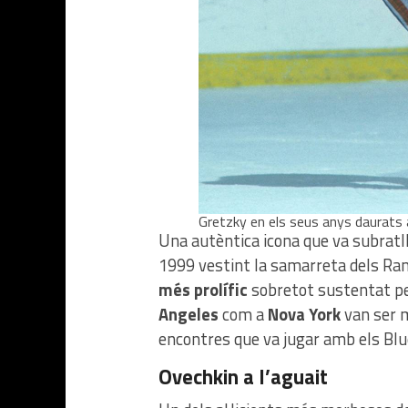
Gretzky en els seus anys daurats a
Una autèntica icona que va subratlla
1999 vestint la samarreta dels R
més prolífic
sobretot sustentat pe
Angeles
com a
Nova York
van ser m
encontres que va jugar amb els Blu
Ovechkin a l’aguait