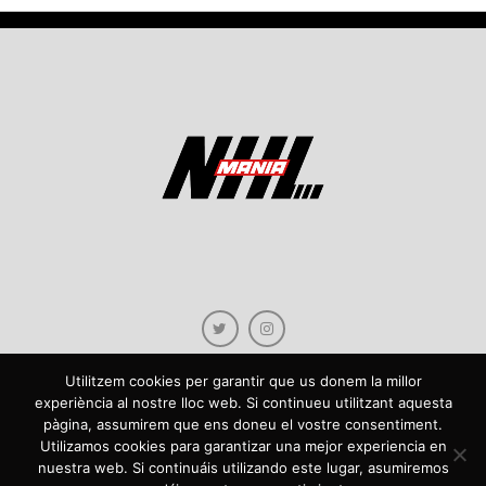
Utilitzem cookies per garantir que us donem la millor
experiència al nostre lloc web. Si continueu utilitzant aquesta
pàgina, assumirem que ens doneu el vostre consentiment.
Copyright © 2021 NHLmania.com. Tots els drets reservats / Todos los derechos
Utilizamos cookies para garantizar una mejor experiencia en
reservados. NHLmania és una web dedicada a la difusió de contingut sobre la
nuestra web. Si continuáis utilizando este lugar, asumiremos
NHL, tant en català com en castellà. L'escut de NHLmania.com és propietat de la