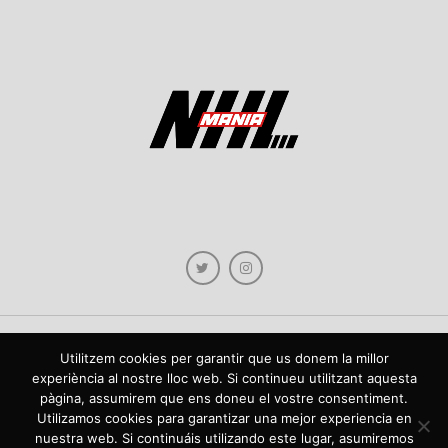
Utilitzem cookies per garantir que us donem la millor
Copyright © 2021 NHLmania.com. Tots els drets reservats / Todos los derechos
experiència al nostre lloc web. Si continueu utilitzant aquesta
reservados. NHLmania és una web dedicada a la difusió de contingut sobre la
pàgina, assumirem que ens doneu el vostre consentiment.
NHL, tant en català com en castellà. L'escut de NHLmania.com és propietat de la
web en qüestió. NHLmania es una web dedicada a la difusión de contenido sobre
Utilizamos cookies para garantizar una mejor experiencia en
la NHL, tanto en español como en catalán. El escudo deNHLmania.com es
nuestra web. Si continuáis utilizando este lugar, asumiremos