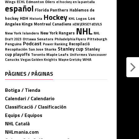
Wings
ECHL
Edmonton Oilers
el hockey en la pantalla
español
Florida Panthers
Hablemos de
Hockey
HDH
hockey
Los
Logos
KHL
Historia
Angeles Kings
Montreal Canadiens
nEW jERSEY dEVILS
NHL
New York Rangers
New York Islanders
NHL
Ottawa Senators
Pittsburgh
Philadelphia Flyers
Draft 2023
Podcast
Penguins
Recopilació
Power Ranking
Stanley cup
Stanley
Recopilación
San Jose Sharks
cup playoffs
Toronto Maple Leafs
Uniformes
Vancouver
WHA
Canucks
Vegas Golden Knights
Wayne Gretzky
PÀGINES / PÁGINAS
Botiga / Tienda
Calendari / Calendario
Classificació / Clasificación
Equips / Equipos
NHL Català
NHLmania.com