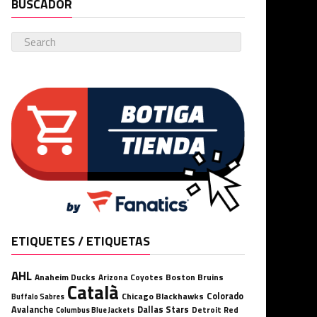
BUSCADOR
ETIQUETES / ETIQUETAS
AHL
Anaheim Ducks
Boston Bruins
Arizona Coyotes
Català
Chicago Blackhawks
Colorado
Buffalo Sabres
Avalanche
Dallas Stars
Detroit Red
Columbus Blue Jackets