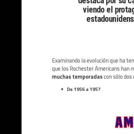
destaca por su c
viendo el prota
estadounidense
Examinando la evolución que ha teni
que los Rochester Americans han 
muchas temporadas
con sólo dos
De 1956 a 1957