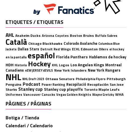
ETIQUETES / ETIQUETAS
AHL
Anaheim Ducks
Boston Bruins
Arizona Coyotes
Buffalo Sabres
Català
Chicago Blackhawks
Colorado Avalanche
Columbus Blue
Dallas Stars
Detroit Red Wings
ECHL
Edmonton Oilers
el hockey
Jackets
español
Florida Panthers
Hablemos de hockey
en la pantalla
Hockey
HDH
Los Angeles Kings
Montreal
Logos
KHL
Historia
Canadiens
New York Rangers
New York Islanders
nEW jERSEY dEVILS
NHL
Ottawa Senators
Pittsburgh
Philadelphia Flyers
NHL Draft 2023
Podcast
Penguins
Recopilació
Recopilación
San Jose
Power Ranking
Stanley cup
Stanley cup playoffs
Sharks
Toronto Maple Leafs
WHA
Uniformes
Vancouver Canucks
Vegas Golden Knights
Wayne Gretzky
PÀGINES / PÁGINAS
Botiga / Tienda
Calendari / Calendario