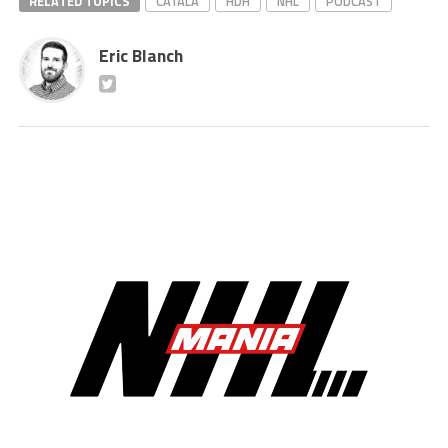
RELATED TOPICS
CATALÀ
HDH
NHL
PODCAST
Eric Blanch