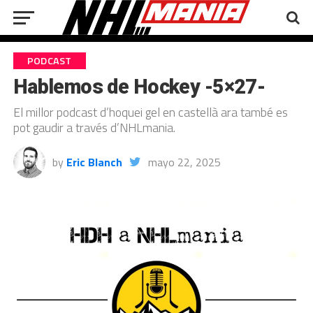
PODCAST
Hablemos de Hockey -5×27-
El millor podcast d’hoquei gel en castellà ara també es
pot gaudir a través d’NHLmania.
by
Eric Blanch
mayo 22, 2025