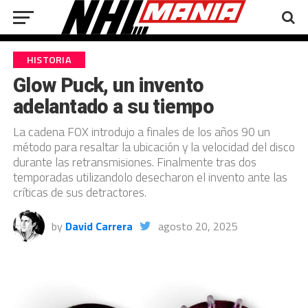
HISTORIA
Glow Puck, un invento
adelantado a su tiempo
La cadena FOX introdujo a finales de los años 90 un
método para resaltar la ubicación y la velocidad del disco
durante las retransmisiones. Finalmente tras dos
temporadas utilizandolo desecharon el invento ante las
críticas de sus detractores.
by
David Carrera
agosto 20, 2025