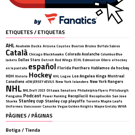
ETIQUETES / ETIQUETAS
AHL
Anaheim Ducks
Boston Bruins
Arizona Coyotes
Buffalo Sabres
Català
Chicago Blackhawks
Colorado Avalanche
Columbus Blue
Dallas Stars
Detroit Red Wings
ECHL
Edmonton Oilers
el hockey
Jackets
español
Florida Panthers
Hablemos de hockey
en la pantalla
Hockey
HDH
Los Angeles Kings
Montreal
Logos
KHL
Historia
Canadiens
New York Rangers
New York Islanders
nEW jERSEY dEVILS
NHL
Ottawa Senators
Pittsburgh
Philadelphia Flyers
NHL Draft 2023
Podcast
Penguins
Recopilació
Recopilación
San Jose
Power Ranking
Stanley cup
Stanley cup playoffs
Sharks
Toronto Maple Leafs
WHA
Uniformes
Vancouver Canucks
Vegas Golden Knights
Wayne Gretzky
PÀGINES / PÁGINAS
Botiga / Tienda