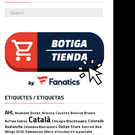
ETIQUETES / ETIQUETAS
AHL
Anaheim Ducks
Boston Bruins
Arizona Coyotes
Català
Chicago Blackhawks
Colorado
Buffalo Sabres
Avalanche
Dallas Stars
Detroit Red
Columbus Blue Jackets
Wings
ECHL
Edmonton Oilers
el hockey en la pantalla