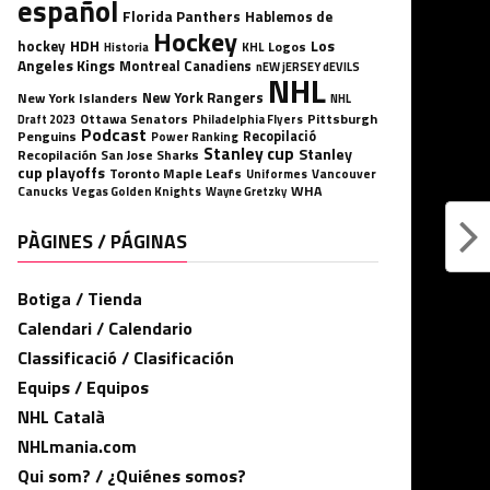
español
Florida Panthers
Hablemos de
Hockey
HDH
hockey
Los
Logos
KHL
Historia
Angeles Kings
Montreal Canadiens
nEW jERSEY dEVILS
NHL
New York Rangers
New York Islanders
NHL
Ottawa Senators
Pittsburgh
Philadelphia Flyers
Draft 2023
Podcast
Penguins
Recopilació
Power Ranking
Stanley cup
Stanley
Recopilación
San Jose Sharks
cup playoffs
Toronto Maple Leafs
Uniformes
Vancouver
WHA
Canucks
Vegas Golden Knights
Wayne Gretzky
PÀGINES / PÁGINAS
Botiga / Tienda
Calendari / Calendario
Classificació / Clasificación
Equips / Equipos
NHL Català
NHLmania.com
Qui som? / ¿Quiénes somos?