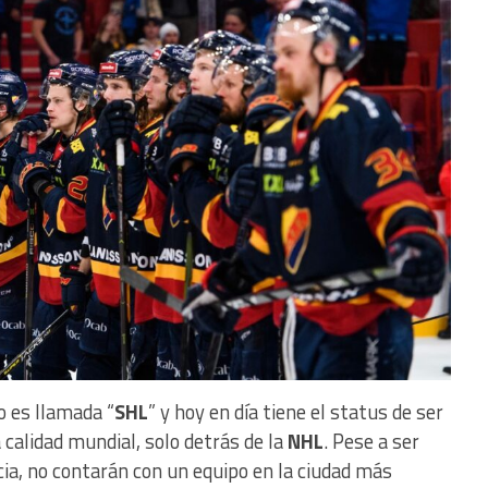
o es llamada “
SHL
” y hoy en día tiene el status de ser
 calidad mundial, solo detrás de la
NHL
. Pese a ser
ncia, no contarán con un equipo en la ciudad más