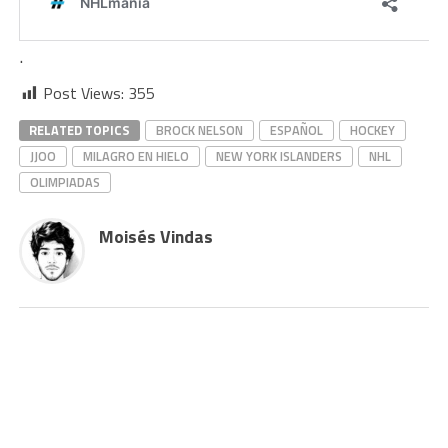
.
Post Views:
355
RELATED TOPICS
BROCK NELSON
ESPAÑOL
HOCKEY
JJOO
MILAGRO EN HIELO
NEW YORK ISLANDERS
NHL
OLIMPIADAS
Moisés Vindas