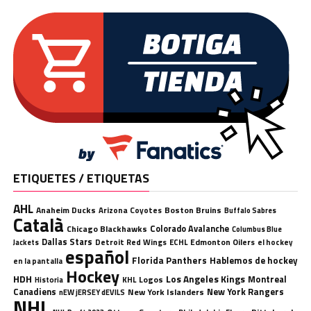
ETIQUETES / ETIQUETAS
AHL
Anaheim Ducks
Boston Bruins
Arizona Coyotes
Buffalo Sabres
Català
Chicago Blackhawks
Colorado Avalanche
Columbus Blue
Dallas Stars
Detroit Red Wings
ECHL
Edmonton Oilers
el hockey
Jackets
español
Florida Panthers
Hablemos de hockey
en la pantalla
Hockey
HDH
Los Angeles Kings
Montreal
Logos
KHL
Historia
Canadiens
New York Rangers
New York Islanders
nEW jERSEY dEVILS
NHL