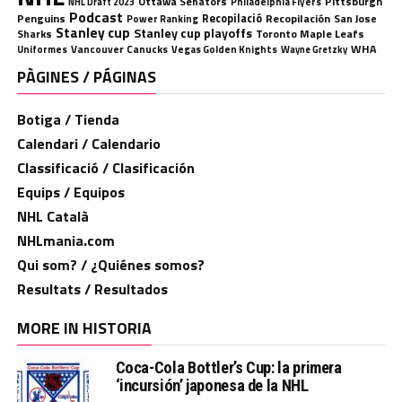
Ottawa Senators
Pittsburgh
Philadelphia Flyers
NHL Draft 2023
Podcast
Penguins
Recopilació
Recopilación
San Jose
Power Ranking
Stanley cup
Stanley cup playoffs
Sharks
Toronto Maple Leafs
WHA
Uniformes
Vancouver Canucks
Vegas Golden Knights
Wayne Gretzky
PÀGINES / PÁGINAS
Botiga / Tienda
Calendari / Calendario
Classificació / Clasificación
Equips / Equipos
NHL Català
NHLmania.com
Qui som? / ¿Quiénes somos?
Resultats / Resultados
MORE IN HISTORIA
Coca-Cola Bottler’s Cup: la primera
‘incursión’ japonesa de la NHL