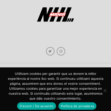
Utilitzem cookies per garantir que us donem la millor
Copyright © 2021 NHLmania.com. Tots els drets reservats / Todos los derechos
experiència al nostre lloc web. Si continueu utilitzant aquesta
reservados. NHLmania és una web dedicada a la difusió de contingut sobre la
pàgina, assumirem que ens doneu el vostre consentiment.
NHL, tant en català com en castellà. L'escut de NHLmania.com és propietat de la
web en qüestió. NHLmania es una web dedicada a la difusión de contenido sobre
Utilizamos cookies para garantizar una mejor experiencia en
la NHL, tanto en español como en catalán. El escudo deNHLmania.com es
nuestra web. Si continuáis utilizando este lugar, asumiremos
propiedad de dicha web.
que dáis vuestro consentimiento.
D'acord / De acuerdo
Política de privadesa