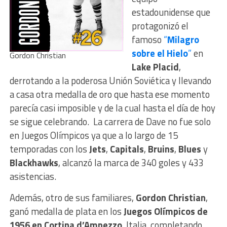
estadounidense que
protagonizó el
famoso
“
Milagro
sobre el Hielo
”
en
Gordon Christian
Lake Placid
,
derrotando a la poderosa Unión Soviética y llevando
a casa otra medalla de oro que hasta ese momento
parecía casi imposible y de la cual hasta el día de hoy
se sigue celebrando. La carrera de Dave no fue solo
en Juegos Olímpicos ya que a lo largo de 15
temporadas con los
Jets
,
Capitals
,
Bruins
,
Blues
y
Blackhawks
, alcanzó la marca de 340 goles y 433
asistencias.
Además, otro de sus familiares,
Gordon Christian
,
ganó medalla de plata en los
Juegos Olímpicos de
1956 en Cortina d’Ampezzo
, Italia, completando