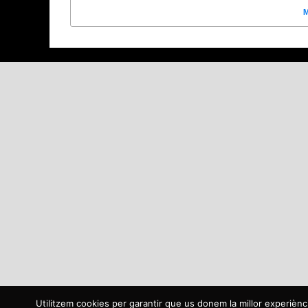
Utilitzem cookies per garantir que us donem la millor experièn