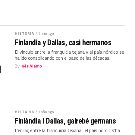
HISTORIA
/ 1 año ago
Finlandia y Dallas, casi hermanos
El vínculo entre la franquicia tejana y el país nórdico se
ha ido consolidando con el paso de las décadas.
By
Inés Álamo
HISTÒRIA
/ 1 año ago
Finlàndia i Dallas, gairebé germans
L'enllaç entre la franquícia texana i el país nòrdic s'ha