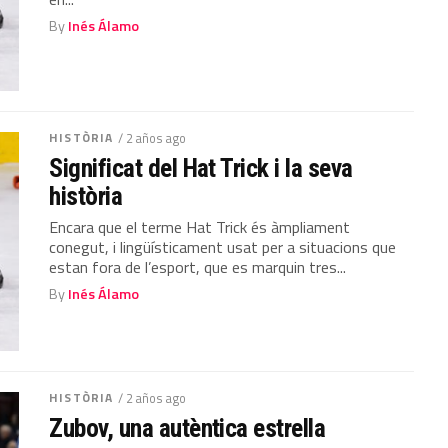
By
Inés Álamo
HISTÒRIA
/ 2 años ago
Significat del Hat Trick i la seva
història
Encara que el terme Hat Trick és àmpliament
conegut, i lingüísticament usat per a situacions que
estan fora de l’esport, que es marquin tres...
By
Inés Álamo
HISTÒRIA
/ 2 años ago
Zubov, una autèntica estrella