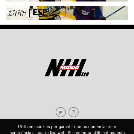
Utilitzem cookies per garantir que us donem la millor
experiència al nostre lloc web. Si continueu utilitzant aquesta