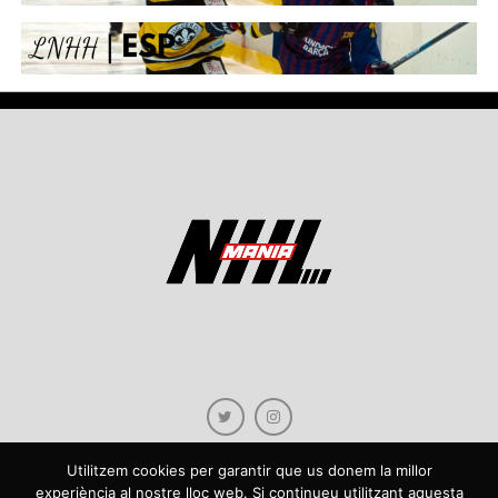
Utilitzem cookies per garantir que us donem la millor
experiència al nostre lloc web. Si continueu utilitzant aquesta