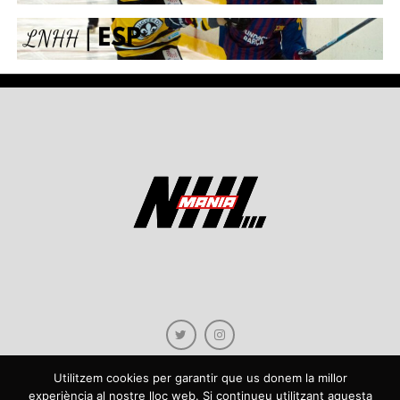
Utilitzem cookies per garantir que us donem la millor
experiència al nostre lloc web. Si continueu utilitzant aquesta