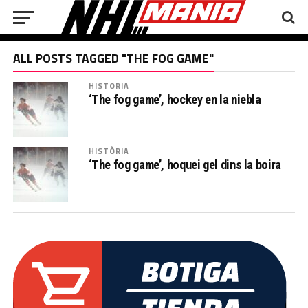
ALL POSTS TAGGED "THE FOG GAME"
HISTORIA
‘The fog game’, hockey en la niebla
HISTÒRIA
‘The fog game’, hoquei gel dins la boira