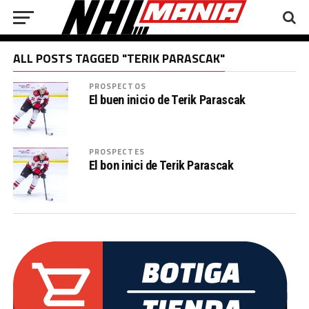
ALL POSTS TAGGED "TERIK PARASCAK"
PROSPECTOS
El buen inicio de Terik Parascak
PROSPECTES
El bon inici de Terik Parascak