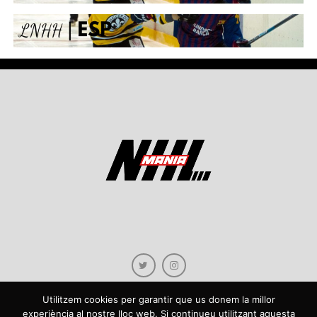
Utilitzem cookies per garantir que us donem la millor
experiència al nostre lloc web. Si continueu utilitzant aquesta