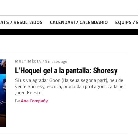
ATS / RESULTADOS
CALENDARI / CALENDARIO
EQUIPS /
MULTIMÈDIA
/ 9 meses ago
L’Hoquei gel a la pantalla: Shoresy
Si us va agradar Goon (i la seua segona part), heu de
veure Shoresy, escrita, produïda i protagonitzada per
Jared Keeso...
By
Ana Compañy