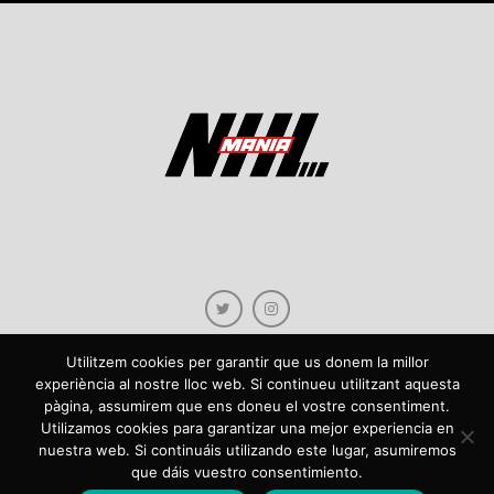
Utilitzem cookies per garantir que us donem la millor
experiència al nostre lloc web. Si continueu utilitzant aquesta
pàgina, assumirem que ens doneu el vostre consentiment.
Copyright © 2021 NHLmania.com. Tots els drets reservats / Todos los derechos
Utilizamos cookies para garantizar una mejor experiencia en
reservados. NHLmania és una web dedicada a la difusió de contingut sobre la
nuestra web. Si continuáis utilizando este lugar, asumiremos
NHL, tant en català com en castellà. L'escut de NHLmania.com és propietat de la
que dáis vuestro consentimiento.
web en qüestió. NHLmania es una web dedicada a la difusión de contenido sobre
la NHL, tanto en español como en catalán. El escudo deNHLmania.com es