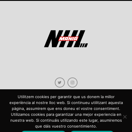
Utilitzem cookies per garantir que us donem la millor
experiència al nostre lloc web. Si continueu utilitzant aquesta
pàgina, assumirem que ens doneu el vostre consentiment.
Copyright © 2021 NHLmania.com. Tots els drets reservats / Todos los derechos
Utilizamos cookies para garantizar una mejor experiencia en
reservados. NHLmania és una web dedicada a la difusió de contingut sobre la
nuestra web. Si continuáis utilizando este lugar, asumiremos
NHL, tant en català com en castellà. L'escut de NHLmania.com és propietat de la
que dáis vuestro consentimiento.
web en qüestió. NHLmania es una web dedicada a la difusión de contenido sobre
la NHL, tanto en español como en catalán. El escudo deNHLmania.com es