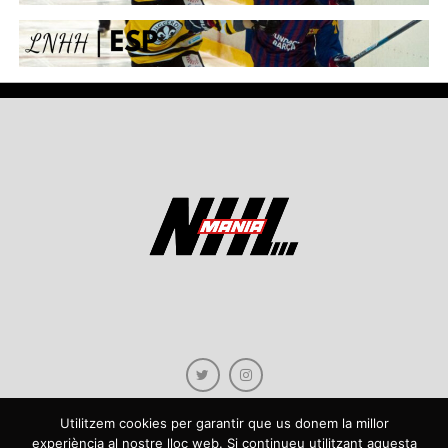
Utilitzem cookies per garantir que us donem la millor
experiència al nostre lloc web. Si continueu utilitzant aquesta