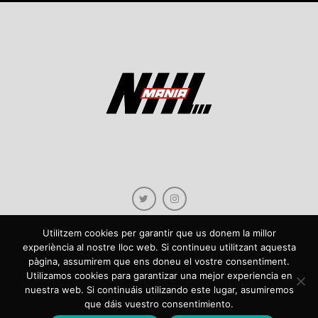
Utilitzem cookies per garantir que us donem la millor
experiència al nostre lloc web. Si continueu utilitzant aquesta
pàgina, assumirem que ens doneu el vostre consentiment.
Copyright © 2021 NHLmania.com. Tots els drets reservats / Todos los derechos
Utilizamos cookies para garantizar una mejor experiencia en
reservados. NHLmania és una web dedicada a la difusió de contingut sobre la
nuestra web. Si continuáis utilizando este lugar, asumiremos
NHL, tant en català com en castellà. L'escut de NHLmania.com és propietat de la
que dáis vuestro consentimiento.
web en qüestió. NHLmania es una web dedicada a la difusión de contenido sobre
la NHL, tanto en español como en catalán. El escudo deNHLmania.com es