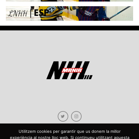
Utilitzem cookies per garantir que us donem la millor
experiència al nostre lloc web. Si continueu utilitzant aquesta