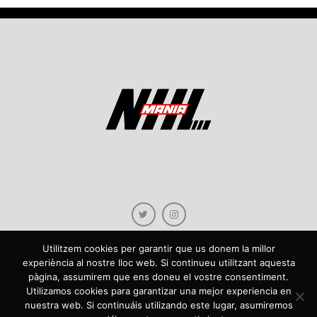
Utilitzem cookies per garantir que us donem la millor
experiència al nostre lloc web. Si continueu utilitzant aquesta
pàgina, assumirem que ens doneu el vostre consentiment.
Copyright © 2021 NHLmania.com. Tots els drets reservats / Todos los derechos
Utilizamos cookies para garantizar una mejor experiencia en
reservados. NHLmania és una web dedicada a la difusió de contingut sobre la
nuestra web. Si continuáis utilizando este lugar, asumiremos
NHL, tant en català com en castellà. L'escut de NHLmania.com és propietat de la