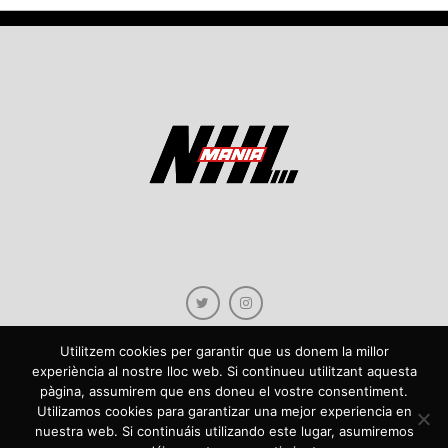
Utilitzem cookies per garantir que us donem la millor
experiència al nostre lloc web. Si continueu utilitzant aquesta
pàgina, assumirem que ens doneu el vostre consentiment.
Copyright © 2021 NHLmania.com. Tots els drets reservats / Todos los derechos
Utilizamos cookies para garantizar una mejor experiencia en
reservados. NHLmania és una web dedicada a la difusió de contingut sobre la
nuestra web. Si continuáis utilizando este lugar, asumiremos
NHL, tant en català com en castellà. L'escut de NHLmania.com és propietat de la