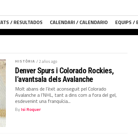
ATS / RESULTADOS
CALENDARI / CALENDARIO
EQUIPS /
HISTÒRIA
/ 2 años ago
Denver Spurs i Colorado Rockies,
l’avantsala dels Avalanche
Molt abans de l’èxit aconseguit pel Colorado
Avalanche a l’NHL, tant a dins com a fora del gel,
esdevenint una franquícia...
By
Isi Roquer