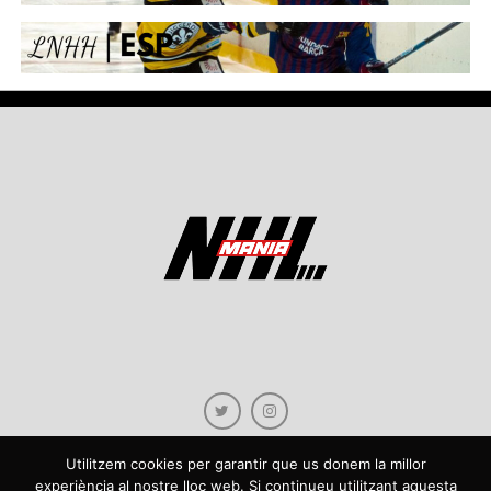
Utilitzem cookies per garantir que us donem la millor
experiència al nostre lloc web. Si continueu utilitzant aquesta