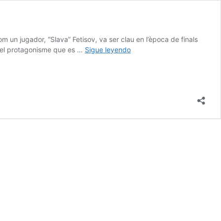
 un jugador, “Slava” Fetisov, va ser clau en l’època de finals
Victor
t el protagonisme que es …
Sigue leyendo
Nechaev:
el
primer
rus
a
l’NHL