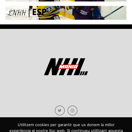
Utilitzem cookies per garantir que us donem la millor
experiència al nostre lloc web. Si continueu utilitzant aquesta