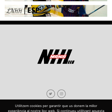
Utilitzem cookies per garantir que us donem la millor
experiència al nostre lloc web. Si continueu utilitzant aquesta