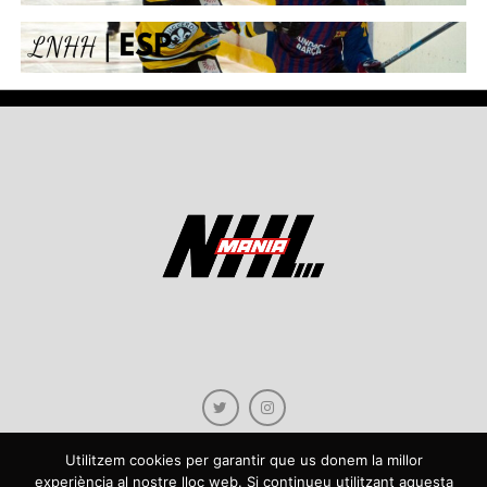
Utilitzem cookies per garantir que us donem la millor
experiència al nostre lloc web. Si continueu utilitzant aquesta