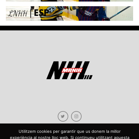
Utilitzem cookies per garantir que us donem la millor
experiència al nostre lloc web. Si continueu utilitzant aquesta