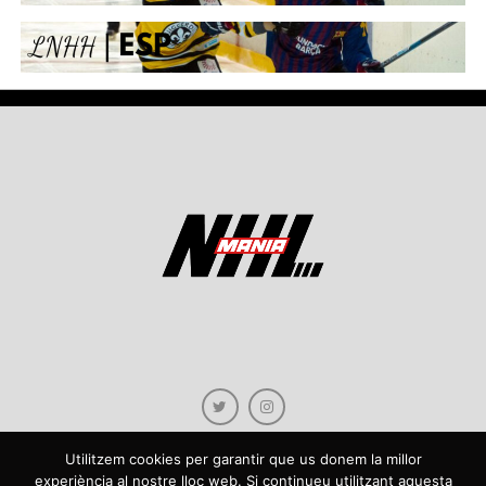
Utilitzem cookies per garantir que us donem la millor
experiència al nostre lloc web. Si continueu utilitzant aquesta