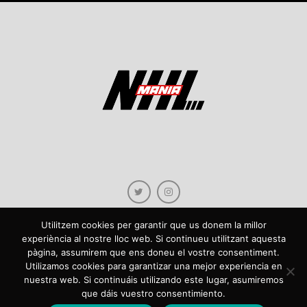
Utilitzem cookies per garantir que us donem la millor
experiència al nostre lloc web. Si continueu utilitzant aquesta
pàgina, assumirem que ens doneu el vostre consentiment.
Copyright © 2021 NHLmania.com. Tots els drets reservats / Todos los derechos
Utilizamos cookies para garantizar una mejor experiencia en
reservados. NHLmania és una web dedicada a la difusió de contingut sobre la
nuestra web. Si continuáis utilizando este lugar, asumiremos
NHL, tant en català com en castellà. L'escut de NHLmania.com és propietat de la
que dáis vuestro consentimiento.
web en qüestió. NHLmania es una web dedicada a la difusión de contenido sobre
la NHL, tanto en español como en catalán. El escudo deNHLmania.com es