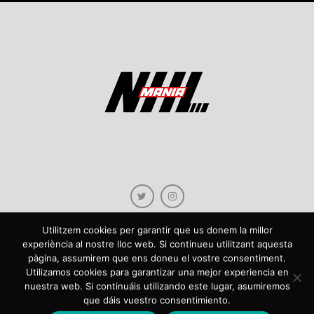
Utilitzem cookies per garantir que us donem la millor
experiència al nostre lloc web. Si continueu utilitzant aquesta
pàgina, assumirem que ens doneu el vostre consentiment.
Copyright © 2021 NHLmania.com. Tots els drets reservats / Todos los derechos
Utilizamos cookies para garantizar una mejor experiencia en
reservados. NHLmania és una web dedicada a la difusió de contingut sobre la
nuestra web. Si continuáis utilizando este lugar, asumiremos
NHL, tant en català com en castellà. L'escut de NHLmania.com és propietat de la
que dáis vuestro consentimiento.
web en qüestió. NHLmania es una web dedicada a la difusión de contenido sobre
la NHL, tanto en español como en catalán. El escudo deNHLmania.com es