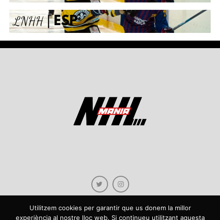
Utilitzem cookies per garantir que us donem la millor
experiència al nostre lloc web. Si continueu utilitzant aquesta